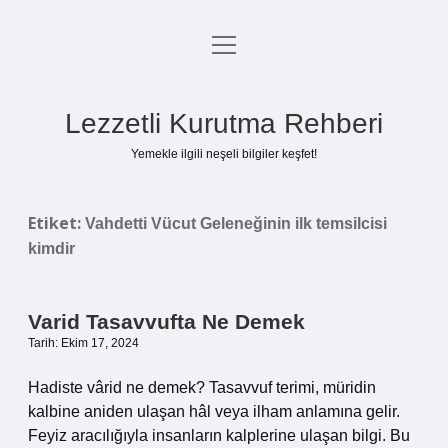
menüyü
Anasayfa
aç
Gizlilik Politikası
Lezzetli Kurutma Rehberi
Yasal Uyarı
Yemekle ilgili neşeli bilgiler keşfet!
Hakkımızda
Etiket:
Vahdetti Vücut Geleneğinin ilk temsilcisi
kimdir
Varid Tasavvufta Ne Demek
Tarih: Ekim 17, 2024
Hadiste vârid ne demek? Tasavvuf terimi, müridin
kalbine aniden ulaşan hâl veya ilham anlamına gelir.
Feyiz aracılığıyla insanların kalplerine ulaşan bilgi. Bu