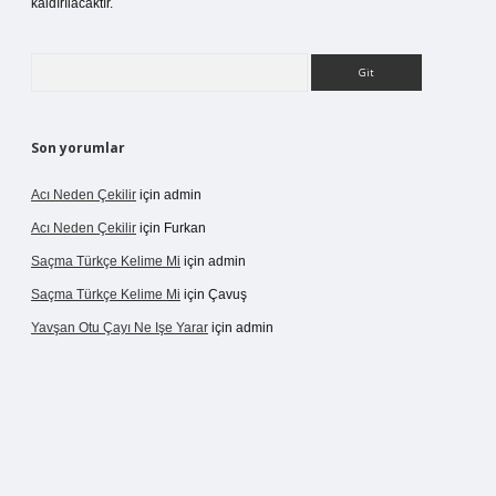
kaldırılacaktır.
Arama
Son yorumlar
Acı Neden Çekilir
için
admin
Acı Neden Çekilir
için
Furkan
Saçma Türkçe Kelime Mi
için
admin
Saçma Türkçe Kelime Mi
için
Çavuş
Yavşan Otu Çayı Ne Işe Yarar
için
admin