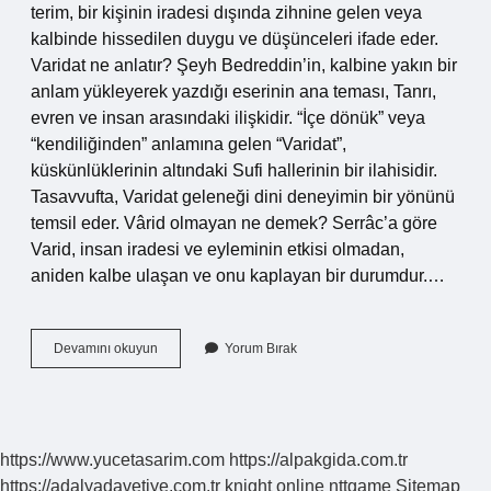
terim, bir kişinin iradesi dışında zihnine gelen veya
kalbinde hissedilen duygu ve düşünceleri ifade eder.
Varidat ne anlatır? Şeyh Bedreddin’in, kalbine yakın bir
anlam yükleyerek yazdığı eserinin ana teması, Tanrı,
evren ve insan arasındaki ilişkidir. “İçe dönük” veya
“kendiliğinden” anlamına gelen “Varidat”,
küskünlüklerinin altındaki Sufi hallerinin bir ilahisidir.
Tasavvufta, Varidat geleneği dini deneyimin bir yönünü
temsil eder. Vârid olmayan ne demek? Serrâc’a göre
Varid, insan iradesi ve eyleminin etkisi olmadan,
aniden kalbe ulaşan ve onu kaplayan bir durumdur.…
Varid
Devamını okuyun
Yorum Bırak
Tasavvufta
Ne
Demek
https://www.yucetasarim.com
https://alpakgida.com.tr
https://adalyadavetiye.com.tr
knight online
nttgame
Sitemap