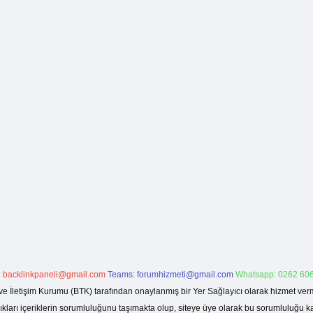
:
backlinkpaneli@gmail.com
Teams:
forumhizmeti@gmail.com
Whatsapp: 0262 606
ve İletişim Kurumu (BTK) tarafından onaylanmış bir Yer Sağlayıcı olarak hizmet verm
rı içeriklerin sorumluluğunu taşımakta olup, siteye üye olarak bu sorumluluğu kabul