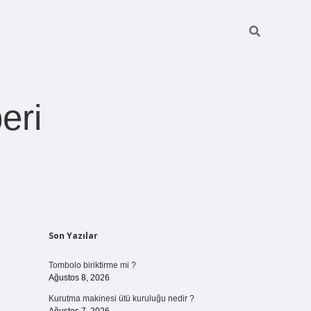
eri
Sidebar
Son Yazılar
https://betex
Tombolo biriktirme mi ?
Ağustos 8, 2026
Kurutma makinesi ütü kuruluğu nedir ?