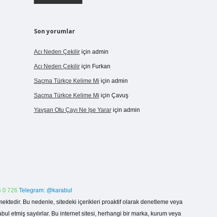
Son yorumlar
Acı Neden Çekilir
için
admin
Acı Neden Çekilir
için
Furkan
Saçma Türkçe Kelime Mi
için
admin
Saçma Türkçe Kelime Mi
için
Çavuş
Yavşan Otu Çayı Ne Işe Yarar
için
admin
 0 726
Telegram: @karabul
ektedir. Bu nedenle, sitedeki içerikleri proaktif olarak denetleme veya
 etmiş sayılırlar. Bu internet sitesi, herhangi bir marka, kurum veya