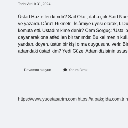
Tarih: Aralık 31, 2024
Üstad Hazretleri kimdir? Sait Okur, daha çok Said Nursi
ve yazardı. Dârü’l-Hikmeti’l-İslâmiye üyesi olarak, I. 
komuta etti. Üstadım kime denir? Cem Sorguç: ‘Usta’ bir 
dayanarak ona atfedilen bir tanımdır. Bu kelimenin kullan
yandan, doyen, üstün bir kişi olma duygusunu verir. Bir 
adamdaki üstad kim? Yedi Güzel Adam dizisinin usta
Üstad
Devamını okuyun
Yorum Bırak
Kim
https://www.yucetasarim.com
https://alpakgida.com.tr
h