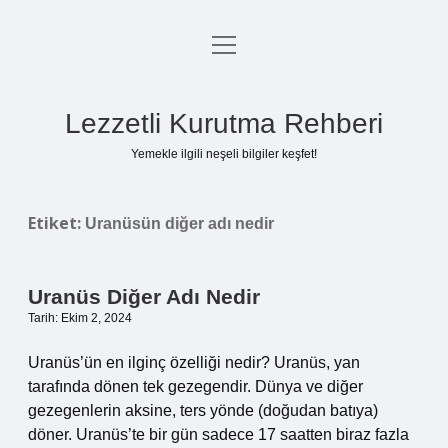
menüyü
Anasayfa
aç
Gizlilik Politikası
Lezzetli Kurutma Rehberi
Yasal Uyarı
Yemekle ilgili neşeli bilgiler keşfet!
Hakkımızda
Etiket:
Uranüsün diğer adı nedir
Uranüs Diğer Adı Nedir
Tarih: Ekim 2, 2024
Uranüs’ün en ilginç özelliği nedir? Uranüs, yan
tarafında dönen tek gezegendir. Dünya ve diğer
gezegenlerin aksine, ters yönde (doğudan batıya)
döner. Uranüs’te bir gün sadece 17 saatten biraz fazla