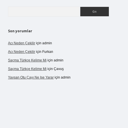
Arama
Son yorumlar
Acı Neden Çekilir
için
admin
Acı Neden Çekilir
için
Furkan
Saçma Türkçe Kelime Mi
için
admin
Saçma Türkçe Kelime Mi
için
Çavuş
Yavşan Otu Çayı Ne Işe Yarar
için
admin
betexper.live/