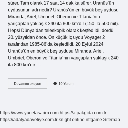
sürer. Tam olarak 17 saat 14 dakika sürer. Uranüs’ün
uydusunun adı nedir? Uranüs’ün en büyük beş uydusu
Miranda, Ariel, Umbriel, Oberon ve Titania’nın
yarıçapları yaklaşık 240 ila 800 km’dir (150 ila 500 mil).
Hepsi Dünya’dan teleskopik olarak keşfedildi, dördü
20. yüzyıldan önce. On küçük iç uydu Voyager 2
tarafından 1985-86’da keşfedildi. 20 Eylül 2024
Uranüs’ün en büyük beş uydusu Miranda, Ariel,
Umbriel, Oberon ve Titania’nın yarıçapları yaklaşık 240
ila 800 km’dir…
Uranüs
Devamını okuyun
10 Yorum
Diğer
Adı
Nedir
https://www.yucetasarim.com
https://alpakgida.com.tr
https://adalyadavetiye.com.tr
knight online
nttgame
Sitemap