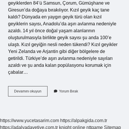
geyiklerden 84’ü Samsun, Çorum, Gümüşhane ve
Giresun’da doğaya bırakılıyor. Kızıl geyik kaç tane
kaldı? Dünyada en yaygın geyik türü olan kızıl
geyiklerin sayısı, Anadolu’da aşırı avlanma nedeniyle
azaldı. 14 yıl önce doğal yaşam alanlarının
oluşturulmasıyla birlikte geyik sayısı şu anda 100’e
ulaştı. Kızıl geyiğin nesli neden tükendi? Kızıl geyikler
Yeni Zelanda ve Arjantin gibi diğer bölgelere de
getirildi. Türkiye’de aşırı avlanma nedeniyle sayıları
azaldı ve şu anda kalan popülasyonu korumak için
çabalar…
Kızıl
Devamını okuyun
Yorum Bırak
Geyik
Nerede
Bulunur
https://www.yucetasarim.com
https://alpakgida.com.tr
https://adalyadavetiye.com.tr
knight online
nttgame
Sitemap