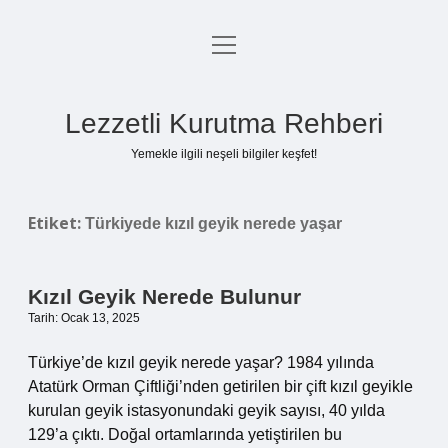
menüyü
Anasayfa
aç
Gizlilik Politikası
Lezzetli Kurutma Rehberi
Yasal Uyarı
Yemekle ilgili neşeli bilgiler keşfet!
Hakkımızda
Etiket:
Türkiyede kızıl geyik nerede yaşar
Kızıl Geyik Nerede Bulunur
Tarih: Ocak 13, 2025
Türkiye’de kızıl geyik nerede yaşar? 1984 yılında
Atatürk Orman Çiftliği’nden getirilen bir çift kızıl geyikle
kurulan geyik istasyonundaki geyik sayısı, 40 yılda
129’a çıktı. Doğal ortamlarında yetiştirilen bu