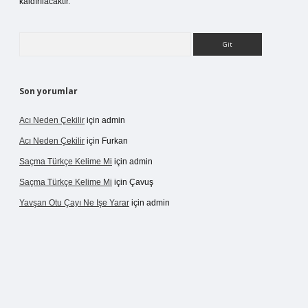
kaldırılacaktır.
Arama
Son yorumlar
Acı Neden Çekilir
için
admin
Acı Neden Çekilir
için
Furkan
Saçma Türkçe Kelime Mi
için
admin
Saçma Türkçe Kelime Mi
için
Çavuş
Yavşan Otu Çayı Ne Işe Yarar
için
admin
/betexper.live/