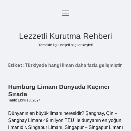
menüyü
Anasayfa
aç
Gizlilik Politikası
Lezzetli Kurutma Rehberi
Yasal Uyarı
Yemekle ilgili neşeli bilgiler keşfet!
Hakkımızda
Etiket:
Türkiyede hangi liman daha fazla gelişmiştir
Hamburg Limanı Dünyada Kaçıncı
Sırada
Tarih: Ekim 18, 2024
Dünyanın en büyük limanı neresidir? Şanghay, Çin –
Şanghay Limanı 49 milyon TEU ile dünyanın en yoğun
limanıdır. Singapur Limanı, Singapur – Singapur Limanı