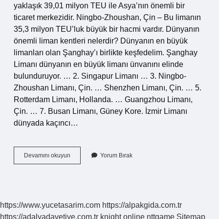
yaklaşık 39,01 milyon TEU ile Asya’nın önemli bir
ticaret merkezidir. Ningbo-Zhoushan, Çin – Bu limanın
35,3 milyon TEU’luk büyük bir hacmi vardır. Dünyanın
önemli liman kentleri nelerdir? Dünyanın en büyük
limanları olan Şanghay’ı birlikte keşfedelim. Şanghay
Limanı dünyanın en büyük limanı ünvanını elinde
bulunduruyor. … 2. Singapur Limanı … 3. Ningbo-
Zhoushan Limanı, Çin. … Shenzhen Limanı, Çin. … 5.
Rotterdam Limanı, Hollanda. … Guangzhou Limanı,
Çin. … 7. Busan Limanı, Güney Kore. İzmir Limanı
dünyada kaçıncı…
Hamburg
Devamını okuyun
Yorum Bırak
Limanı
Dünyada
Kaçıncı
Sırada
https://www.yucetasarim.com
https://alpakgida.com.tr
https://adalyadavetiye.com.tr
knight online
nttgame
Sitemap