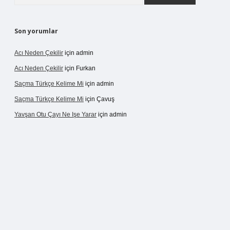
Son yorumlar
Acı Neden Çekilir
için
admin
Acı Neden Çekilir
için
Furkan
Saçma Türkçe Kelime Mi
için
admin
Saçma Türkçe Kelime Mi
için
Çavuş
Yavşan Otu Çayı Ne Işe Yarar
için
admin
/betexper.live/