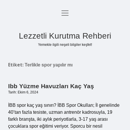
menüyü
Anasayfa
aç
Gizlilik Politikası
Lezzetli Kurutma Rehberi
Yasal Uyarı
Yemekle ilgili neşeli bilgiler keşfet!
Hakkımızda
Etiket:
Terlikle spor yapılır mı
Ibb Yüzme Havuzları Kaç Yaş
Tarih: Ekim 6, 2024
İBB spor kaç yaş sınırı? İBB Spor Okulları; İl genelinde
40’tan fazla tesiste, uzman antrenör kadrosuyla, 19
farklı branşta, iki aylık periyotlarla, 3-17 yaş arası
çocuklara spor eğitimi veriyor. Sporcu bir nesil