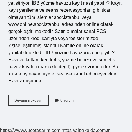
yetiştiriyor! İBB yüzme havuzu kayıt nasıl yapılır? Kayıt,
kayıt yenileme ve seans rezervasyonları gibi ticari
olmayan tüm işlemler spor.istanbul veya
www.online.spor.istanbul adresinden online olarak
gerçekleştirilmektedir. Satın almalar sanal POS
üzerinden kredi kartıyla veya tesislerimizde
kişiselleştirilmiş İstanbul Kart ile online olarak
yapılabilmektedir. İBB yüzme havuzunda ne giyilir?
Havuzu kullanırken terlik, yüzme bonesi ve sentetik
havuz kıyafeti (pamuklu değil) giymek zorunludur. Bu
kurala uymayan üyeler seansa kabul edilmeyecektir.
Havuz duşunda…
Ibb
Devamını okuyun
8 Yorum
Yüzme
Havuzları
Kaç
Yaş
https://www.yucetasarim.com
https://alpakgida.com.tr