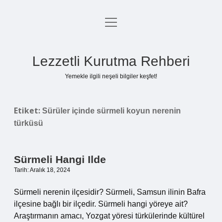
menüyü
Anasayfa
aç
Gizlilik Politikası
Lezzetli Kurutma Rehberi
Yasal Uyarı
Yemekle ilgili neşeli bilgiler keşfet!
Hakkımızda
Etiket:
Sürüler içinde sürmeli koyun nerenin
türküsü
Sürmeli Hangi Ilde
Tarih: Aralık 18, 2024
Sürmeli nerenin ilçesidir? Sürmeli, Samsun ilinin Bafra
ilçesine bağlı bir ilçedir. Sürmeli hangi yöreye ait?
Araştırmanın amacı, Yozgat yöresi türkülerinde kültürel