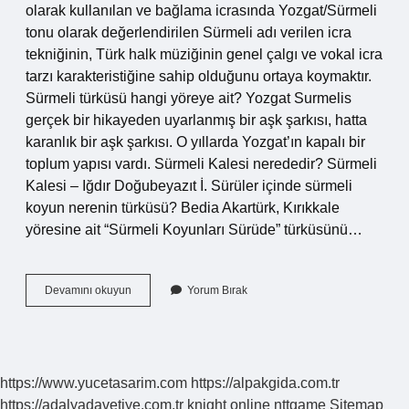
olarak kullanılan ve bağlama icrasında Yozgat/Sürmeli
tonu olarak değerlendirilen Sürmeli adı verilen icra
tekniğinin, Türk halk müziğinin genel çalgı ve vokal icra
tarzı karakteristiğine sahip olduğunu ortaya koymaktır.
Sürmeli türküsü hangi yöreye ait? Yozgat Surmelis
gerçek bir hikayeden uyarlanmış bir aşk şarkısı, hatta
karanlık bir aşk şarkısı. O yıllarda Yozgat’ın kapalı bir
toplum yapısı vardı. Sürmeli Kalesi nerededir? Sürmeli
Kalesi – Iğdır Doğubeyazıt İ. Sürüler içinde sürmeli
koyun nerenin türküsü? Bedia Akartürk, Kırıkkale
yöresine ait “Sürmeli Koyunları Sürüde” türküsünü…
Sürmeli
Devamını okuyun
Yorum Bırak
Hangi
Ilde
https://www.yucetasarim.com
https://alpakgida.com.tr
https://adalyadavetiye.com.tr
knight online
nttgame
Sitemap