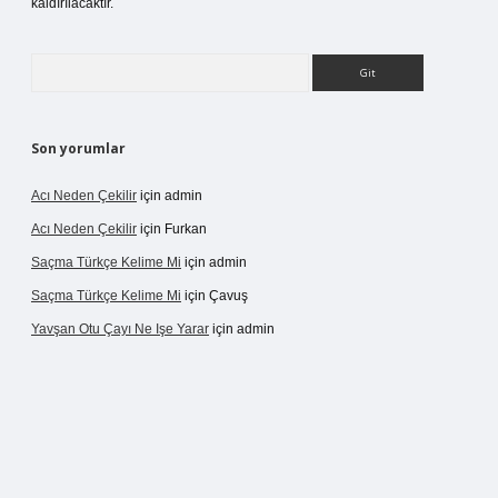
kaldırılacaktır.
Arama
Son yorumlar
Acı Neden Çekilir
için
admin
Acı Neden Çekilir
için
Furkan
Saçma Türkçe Kelime Mi
için
admin
Saçma Türkçe Kelime Mi
için
Çavuş
Yavşan Otu Çayı Ne Işe Yarar
için
admin