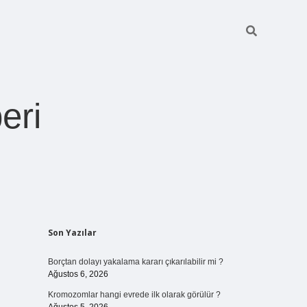
eri
Sidebar
Son Yazılar
https://betexper.live
Borçtan dolayı yakalama kararı çıkarılabilir mi ?
Ağustos 6, 2026
Kromozomlar hangi evrede ilk olarak görülür ?