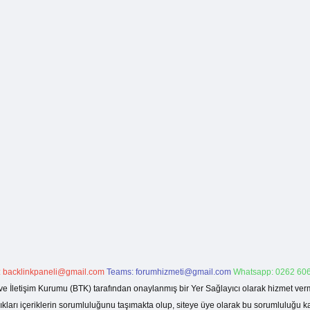
:
backlinkpaneli@gmail.com
Teams:
forumhizmeti@gmail.com
Whatsapp: 0262 606
ve İletişim Kurumu (BTK) tarafından onaylanmış bir Yer Sağlayıcı olarak hizmet verm
rı içeriklerin sorumluluğunu taşımakta olup, siteye üye olarak bu sorumluluğu kabul