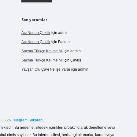
Son yorumlar
Acı Neden Çekilir
için
admin
Acı Neden Çekilir
için
Furkan
Saçma Türkçe Kelime Mi
için
admin
Saçma Türkçe Kelime Mi
için
Çavuş
Yavşan Otu Çayı Ne Işe Yarar
için
admin
 0 726
Telegram: @karabul
ektedir. Bu nedenle, sitedeki içerikleri proaktif olarak denetleme veya
 etmiş sayılırlar. Bu internet sitesi, herhangi bir marka, kurum veya