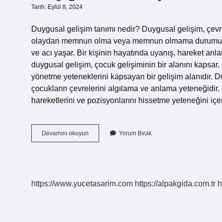
Tarih: Eylül 8, 2024
Duygusal gelişim tanımı nedir? Duygusal gelişim, çevre
olaydan memnun olma veya memnun olmama durumudur. 
ve acı yaşar. Bir kişinin hayatında uyanış, hareket anl
duygusal gelişim, çocuk gelişiminin bir alanını kapsa
yönetme yeteneklerini kapsayan bir gelişim alanıdır. 
çocukların çevrelerini algılama ve anlama yeteneğidi
hareketlerini ve pozisyonlarını hissetme yeteneğini iç
Duygusal
Devamını okuyun
Yorum Bırak
Gelişim
Alanı
Nedir
https://www.yucetasarim.com
https://alpakgida.com.tr
h