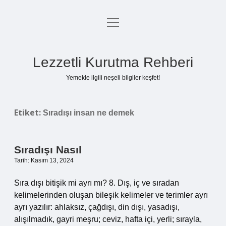
menüyü
Anasayfa
aç
Gizlilik Politikası
Lezzetli Kurutma Rehberi
Yasal Uyarı
Yemekle ilgili neşeli bilgiler keşfet!
Hakkımızda
Etiket:
Sıradışı insan ne demek
Sıradışı Nasıl
Tarih: Kasım 13, 2024
Sıra dışı bitişik mi ayrı mı? 8. Dış, iç ve sıradan
kelimelerinden oluşan bileşik kelimeler ve terimler ayrı
ayrı yazılır: ahlaksız, çağdışı, din dışı, yasadışı,
alışılmadık, gayri meşru; ceviz, hafta içi, yerli; sırayla,