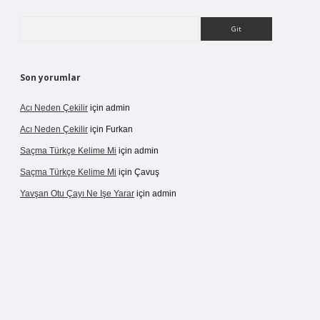
Arama
Son yorumlar
Acı Neden Çekilir
için
admin
Acı Neden Çekilir
için
Furkan
Saçma Türkçe Kelime Mi
için
admin
Saçma Türkçe Kelime Mi
için
Çavuş
Yavşan Otu Çayı Ne Işe Yarar
için
admin
betexper.live/