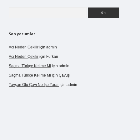
Arama
Son yorumlar
Acı Neden Çekilir
için
admin
Acı Neden Çekilir
için
Furkan
Saçma Türkçe Kelime Mi
için
admin
Saçma Türkçe Kelime Mi
için
Çavuş
Yavşan Otu Çayı Ne Işe Yarar
için
admin
etexper.live/