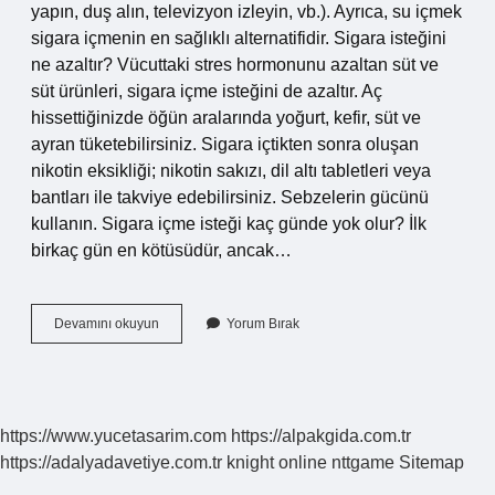
yapın, duş alın, televizyon izleyin, vb.). Ayrıca, su içmek
sigara içmenin en sağlıklı alternatifidir. Sigara isteğini
ne azaltır? Vücuttaki stres hormonunu azaltan süt ve
süt ürünleri, sigara içme isteğini de azaltır. Aç
hissettiğinizde öğün aralarında yoğurt, kefir, süt ve
ayran tüketebilirsiniz. Sigara içtikten sonra oluşan
nikotin eksikliği; nikotin sakızı, dil altı tabletleri veya
bantları ile takviye edebilirsiniz. Sebzelerin gücünü
kullanın. Sigara içme isteği kaç günde yok olur? İlk
birkaç gün en kötüsüdür, ancak…
Sigara
Devamını okuyun
Yorum Bırak
Içme
Isteğini
Ne
Yok
Eder
https://www.yucetasarim.com
https://alpakgida.com.tr
https://adalyadavetiye.com.tr
knight online
nttgame
Sitemap