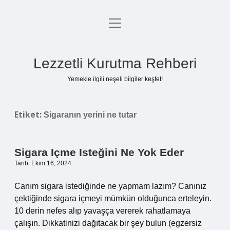
menüyü
Anasayfa
aç
Gizlilik Politikası
Lezzetli Kurutma Rehberi
Yasal Uyarı
Yemekle ilgili neşeli bilgiler keşfet!
Hakkımızda
Etiket:
Sigaranın yerini ne tutar
Sigara Içme Isteğini Ne Yok Eder
Tarih: Ekim 16, 2024
Canım sigara istediğinde ne yapmam lazım? Canınız
çektiğinde sigara içmeyi mümkün olduğunca erteleyin.
10 derin nefes alıp yavaşça vererek rahatlamaya
çalışın. Dikkatinizi dağıtacak bir şey bulun (egzersiz