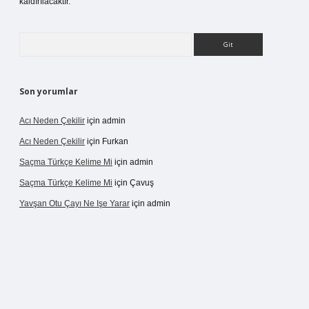
kaldırılacaktır.
Arama
Son yorumlar
Acı Neden Çekilir
için
admin
Acı Neden Çekilir
için
Furkan
Saçma Türkçe Kelime Mi
için
admin
Saçma Türkçe Kelime Mi
için
Çavuş
Yavşan Otu Çayı Ne Işe Yarar
için
admin
/betexper.live/