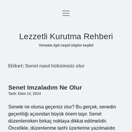
menüyü
Anasayfa
aç
Gizlilik Politikası
Lezzetli Kurutma Rehberi
Yasal Uyarı
Yemekle ilgili neşeli bilgiler keşfet!
Hakkımızda
Etiket:
Senet nasıl hükümsüz olur
Senet Imzaladım Ne Olur
Tarih: Ekim 14, 2024
Senete ne olursa geçersiz olur? Bu gerçek, senedin
geçerliliği açısından büyük önem taşır. Senet
düzenlenirken birkaç noktaya dikkat edilmelidir.
Öncelikle, düzenlenme tarihi üzerlerine yazılmalıdır.