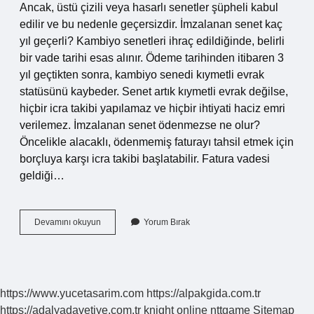
Ancak, üstü çizili veya hasarlı senetler şüpheli kabul
edilir ve bu nedenle geçersizdir. İmzalanan senet kaç
yıl geçerli? Kambiyo senetleri ihraç edildiğinde, belirli
bir vade tarihi esas alınır. Ödeme tarihinden itibaren 3
yıl geçtikten sonra, kambiyo senedi kıymetli evrak
statüsünü kaybeder. Senet artık kıymetli evrak değilse,
hiçbir icra takibi yapılamaz ve hiçbir ihtiyati haciz emri
verilemez. İmzalanan senet ödenmezse ne olur?
Öncelikle alacaklı, ödenmemiş faturayı tahsil etmek için
borçluya karşı icra takibi başlatabilir. Fatura vadesi
geldiği…
Senet
Devamını okuyun
Yorum Bırak
Imzaladım
Ne
Olur
https://www.yucetasarim.com
https://alpakgida.com.tr
https://adalyadavetiye.com.tr
knight online
nttgame
Sitemap