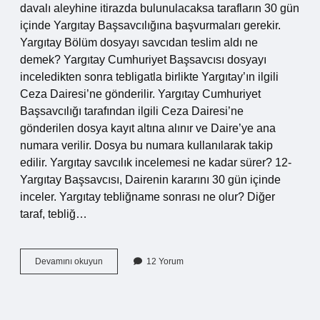
davalı aleyhine itirazda bulunulacaksa tarafların 30 gün
içinde Yargıtay Başsavcılığına başvurmaları gerekir.
Yargıtay Bölüm dosyayı savcıdan teslim aldı ne
demek? Yargıtay Cumhuriyet Başsavcısı dosyayı
inceledikten sonra tebligatla birlikte Yargıtay’ın ilgili
Ceza Dairesi’ne gönderilir. Yargıtay Cumhuriyet
Başsavcılığı tarafından ilgili Ceza Dairesi’ne
gönderilen dosya kayıt altına alınır ve Daire’ye ana
numara verilir. Dosya bu numara kullanılarak takip
edilir. Yargıtay savcılık incelemesi ne kadar sürer? 12-
Yargıtay Başsavcısı, Dairenin kararını 30 gün içinde
inceler. Yargıtay tebliğname sonrası ne olur? Diğer
taraf, tebliğ…
Yargıtay
Devamını okuyun
12 Yorum
Savcısı
Onama
Isterse
Ne