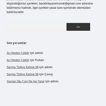
düşündüğünüz içerikleri,
backlinkpanelicomtr@gmail.com
adresine
bildirmeniz halinde, ilgili içerikler yasal süre içerisinde sitemizden
kaldırılacaktır.
Arama
Son yorumlar
Acı Neden Çekilir
için
admin
Acı Neden Çekilir
için
Furkan
Saçma Türkçe Kelime Mi
için
admin
Saçma Türkçe Kelime Mi
için
Çavuş
Yavşan Otu Çayı Ne Işe Yarar
için
admin