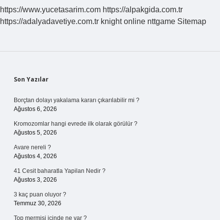
Olur
https://www.yucetasarim.com
https://alpakgida.com.tr
https://adalyadavetiye.com.tr
knight online
nttgame
Sitemap
Sidebar
Son Yazılar
Borçtan dolayı yakalama kararı çıkarılabilir mi ?
Ağustos 6, 2026
Kromozomlar hangi evrede ilk olarak görülür ?
Ağustos 5, 2026
Avare nereli ?
Ağustos 4, 2026
41 Cesit baharatla Yapilan Nedir ?
Ağustos 3, 2026
3 kaç puan oluyor ?
Temmuz 30, 2026
Top mermisi içinde ne var ?