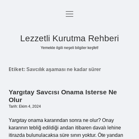
menüyü
Anasayfa
aç
Gizlilik Politikası
Lezzetli Kurutma Rehberi
Yasal Uyarı
Yemekle ilgili neşeli bilgiler keşfet!
Hakkımızda
Etiket:
Savcılık aşaması ne kadar sürer
Yargıtay Savcısı Onama Isterse Ne
Olur
Tarih: Ekim 4, 2024
Yargıtay onama kararından sonra ne olur? Onay
kararının tebliğ edildiği andan itibaren davalı lehine
itirazda bulunulacaksa süre sınırı yoktur. Öte yandan