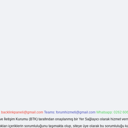
:
backlinkpaneli@gmail.com
Teams:
forumhizmeti@gmail.com
Whatsapp: 0262 606
ve İletişim Kurumu (BTK) tarafından onaylanmış bir Yer Sağlayıcı olarak hizmet verm
rı içeriklerin sorumluluğunu taşımakta olup, siteye üye olarak bu sorumluluğu kabul