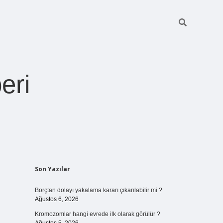
eri
Sidebar
Son Yazılar
https://betexper.liv
Borçtan dolayı yakalama kararı çıkarılabilir mi ?
Ağustos 6, 2026
Kromozomlar hangi evrede ilk olarak görülür ?