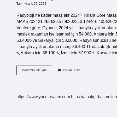
Tarih: Aralık 26, 2024
Radyoloji ne kadar maaş alır 2024? Yıllara Göre 
MAAŞ202421.263₺26.579₺202313.124₺16.405₺20225.
Verilere göre; Oyuncu, 2024 yılı itibarıyla aylık orta
meslek rakamları ise İstanbul için 54.000, Ankara için 
53.400₺ ve Sakarya için 53.000₺. Radyo sunucusu ne k
itibarıyla aylık ortalama maaşı 36.400 TL olacak. Şehi
₺, Ankara için 38.100 ₺, İzmir için 37.900 ₺, Kocaeli i
Bir
Devamını okuyun
Yorum Bırak
Radyocu
Ne
Kadar
Maaş
Alır
https://www.yucetasarim.com
https://alpakgida.com.tr
h