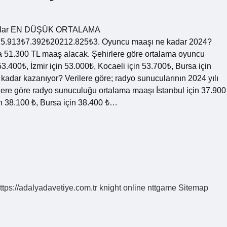
Maaşlar EN DÜŞÜK ORTALAMA
913₺7.392₺20212.825₺3. Oyuncu maaşı ne kadar 2024?
lama 51.300 TL maaş alacak. Şehirlere göre ortalama oyuncu
53.400₺, İzmir için 53.000₺, Kocaeli için 53.700₺, Bursa için
adar kazanıyor? Verilere göre; radyo sunucularının 2024 yılı
rlere göre radyo sunuculuğu ortalama maaşı İstanbul için 37.900
çin 38.100 ₺, Bursa için 38.400 ₺…
ttps://adalyadavetiye.com.tr
knight online
nttgame
Sitemap