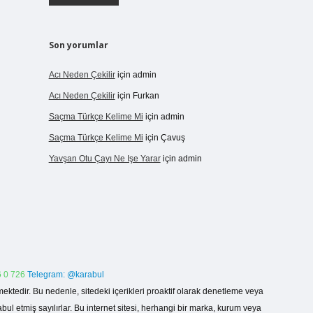
Son yorumlar
Acı Neden Çekilir
için
admin
Acı Neden Çekilir
için
Furkan
Saçma Türkçe Kelime Mi
için
admin
Saçma Türkçe Kelime Mi
için
Çavuş
Yavşan Otu Çayı Ne Işe Yarar
için
admin
 0 726
Telegram: @karabul
ektedir. Bu nedenle, sitedeki içerikleri proaktif olarak denetleme veya
 etmiş sayılırlar. Bu internet sitesi, herhangi bir marka, kurum veya