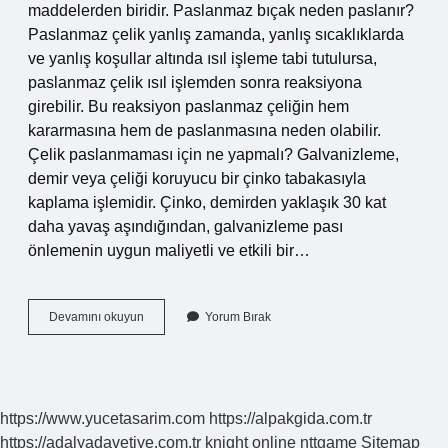
maddelerden biridir. Paslanmaz bıçak neden paslanır?
Paslanmaz çelik yanlış zamanda, yanlış sıcaklıklarda
ve yanlış koşullar altında ısıl işleme tabi tutulursa,
paslanmaz çelik ısıl işlemden sonra reaksiyona
girebilir. Bu reaksiyon paslanmaz çeliğin hem
kararmasına hem de paslanmasına neden olabilir.
Çelik paslanmaması için ne yapmalı? Galvanizleme,
demir veya çeliği koruyucu bir çinko tabakasıyla
kaplama işlemidir. Çinko, demirden yaklaşık 30 kat
daha yavaş aşındığından, galvanizleme pası
önlemenin uygun maliyetli ve etkili bir…
El
Devamını okuyun
Yorum Bırak
Yapımı
Bıçak
Neden
Paslanır
https://www.yucetasarim.com
https://alpakgida.com.tr
https://adalyadavetiye.com.tr
knight online
nttgame
Sitemap