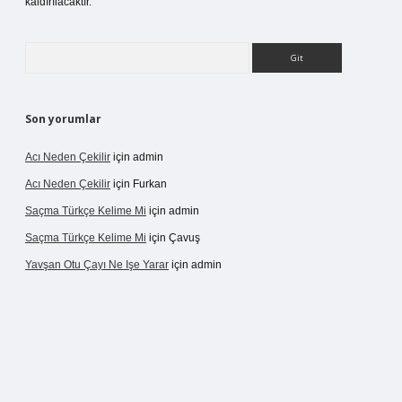
kaldırılacaktır.
Arama
Son yorumlar
Acı Neden Çekilir
için
admin
Acı Neden Çekilir
için
Furkan
Saçma Türkçe Kelime Mi
için
admin
Saçma Türkçe Kelime Mi
için
Çavuş
Yavşan Otu Çayı Ne Işe Yarar
için
admin
etexper.live/