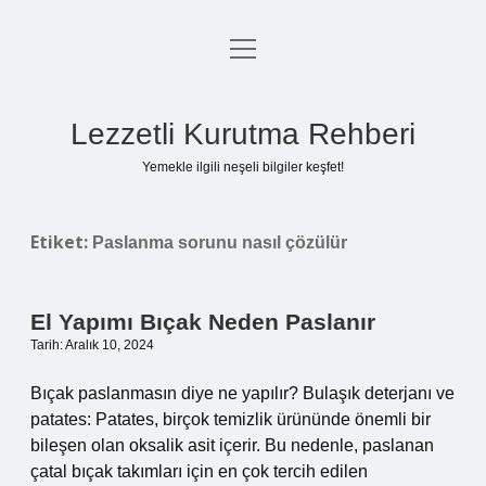
menüyü
Anasayfa
aç
Gizlilik Politikası
Lezzetli Kurutma Rehberi
Yasal Uyarı
Yemekle ilgili neşeli bilgiler keşfet!
Hakkımızda
Etiket:
Paslanma sorunu nasıl çözülür
El Yapımı Bıçak Neden Paslanır
Tarih: Aralık 10, 2024
Bıçak paslanmasın diye ne yapılır? Bulaşık deterjanı ve
patates: Patates, birçok temizlik ürününde önemli bir
bileşen olan oksalik asit içerir. Bu nedenle, paslanan
çatal bıçak takımları için en çok tercih edilen