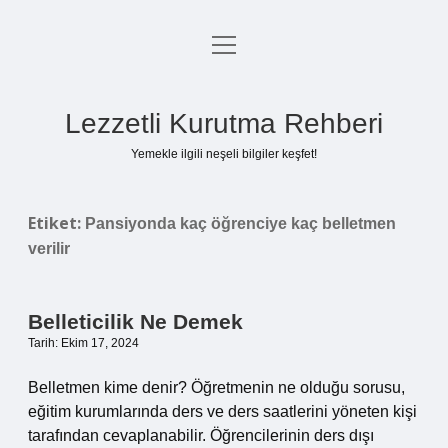
menüyü
Anasayfa
aç
Gizlilik Politikası
Lezzetli Kurutma Rehberi
Yasal Uyarı
Yemekle ilgili neşeli bilgiler keşfet!
Hakkımızda
Etiket:
Pansiyonda kaç öğrenciye kaç belletmen
verilir
Belleticilik Ne Demek
Tarih: Ekim 17, 2024
Belletmen kime denir? Öğretmenin ne olduğu sorusu,
eğitim kurumlarında ders ve ders saatlerini yöneten kişi
tarafından cevaplanabilir. Öğrencilerinin ders dışı