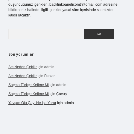
düşündüğünüz içerikleri,
backlinkpanelicomtr@gmail.com
adresine
bildirmeniz halinde, ilgili içerikler yasal süre içerisinde sitemizden
kaldırılacaktır.
Arama
Son yorumlar
Acı Neden Çekilir
için
admin
Acı Neden Çekilir
için
Furkan
Saçma Türkçe Kelime Mi
için
admin
Saçma Türkçe Kelime Mi
için
Çavuş
Yavşan Otu Çayı Ne Işe Yarar
için
admin