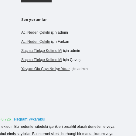
Son yorumlar
Acı Neden Çekilir
için
admin
Acı Neden Çekilir
için
Furkan
Saçma Türkçe Kelime Mi
için
admin
Saçma Türkçe Kelime Mi
için
Çavuş
Yavşan Otu Çayı Ne Işe Yarar
için
admin
 0 726
Telegram: @karabul
ektedir. Bu nedenle, sitedeki içerikleri proaktif olarak denetleme veya
 etmiş sayılırlar. Bu internet sitesi, herhangi bir marka, kurum veya