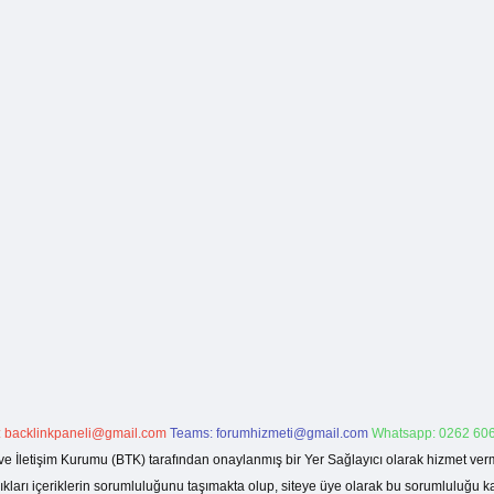
:
backlinkpaneli@gmail.com
Teams:
forumhizmeti@gmail.com
Whatsapp: 0262 606
ve İletişim Kurumu (BTK) tarafından onaylanmış bir Yer Sağlayıcı olarak hizmet verm
rı içeriklerin sorumluluğunu taşımakta olup, siteye üye olarak bu sorumluluğu kabul