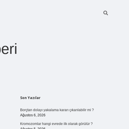
eri
Sidebar
Son Yazılar
https://be
Borçtan dolayı yakalama kararı çıkarılabilir mi ?
Ağustos 6, 2026
Kromozomlar hangi evrede ilk olarak görülür ?