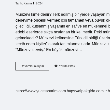
Tarih: Kasım 1, 2024
Münzevi kime denir? Terk edilmiş bir yerde yaşayan mü
deneyime öncelik vermek için tamamen veya büyük ölçüd
çileciliği, kutsanmış yaşamın en saf ve en mükemmel b
edebi eserlerde sıkça rastlanan bir kelimedir. Peki mü
gelmektedir? Münzevi kelimesine Türk dil birliği üzer
tercih eden kişiler” olarak tanımlanmaktadır. Münzevi
“Münzevi derviş.” En büyük münzevi…
Münzevi
Devamını okuyun
Yorum Bırak
Yazar
Ne
Demek
https://www.yucetasarim.com
https://alpakgida.com.tr
h