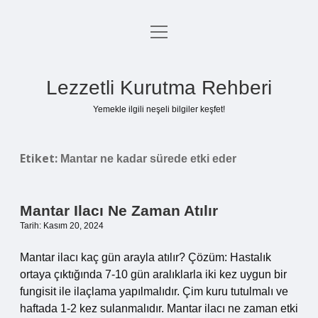
menüyü
Anasayfa
aç
Gizlilik Politikası
Lezzetli Kurutma Rehberi
Yasal Uyarı
Yemekle ilgili neşeli bilgiler keşfet!
Hakkımızda
Etiket:
Mantar ne kadar sürede etki eder
Mantar Ilacı Ne Zaman Atılır
Tarih: Kasım 20, 2024
Mantar ilacı kaç gün arayla atılır? Çözüm: Hastalık
ortaya çıktığında 7-10 gün aralıklarla iki kez uygun bir
fungisit ile ilaçlama yapılmalıdır. Çim kuru tutulmalı ve
haftada 1-2 kez sulanmalıdır. Mantar ilacı ne zaman etki