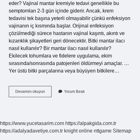
eder? Vajinal mantar kremiyle tedavi genellikle bu
semptomları 2-3 gün içinde giderir. Ancak, krem ​​
tedavisi tek başına yeterli olmayabilir çünkü enfeksiyon
vajinanın iç kısmında başlar. Orijinal enfeksiyon
çözülmediği sürece hastanın vajinal kaşıntı, akıntı ve
kızarıklık şikayetleri geri dönecektir. Bitki mantar ilacı
nasıl kullanılır? Bir mantar ilacı nasıl kullanılır?
Ekilecek tohumlara ve fidelere uygulama, ekim
sırasında/sonrasında patojenleri öldürmeyi amaçlar. …
Yer üstü bitki parçalarına veya büyüyen bitkilere…
Mantar
Devamını okuyun
Yorum Bırak
Ilacı
Ne
Zaman
Atılır
https://www.yucetasarim.com
https://alpakgida.com.tr
https://adalyadavetiye.com.tr
knight online
nttgame
Sitemap