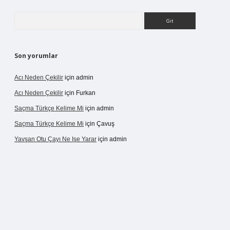
Arama
Son yorumlar
Acı Neden Çekilir
için
admin
Acı Neden Çekilir
için
Furkan
Saçma Türkçe Kelime Mi
için
admin
Saçma Türkçe Kelime Mi
için
Çavuş
Yavşan Otu Çayı Ne Işe Yarar
için
admin
/betexper.live/