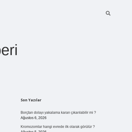
eri
Sidebar
Son Yazılar
https://betexper.live
Borçtan dolayı yakalama kararı çıkarılabilir mi ?
Ağustos 6, 2026
Kromozomlar hangi evrede ilk olarak görülür ?