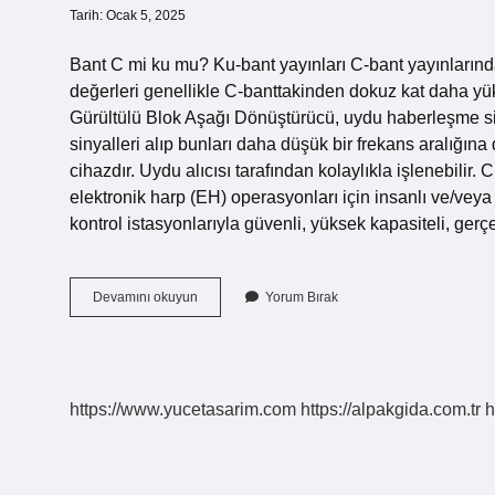
Tarih: Ocak 5, 2025
Bant C mi ku mu? Ku-bant yayınları C-bant yayınlarınd
değerleri genellikle C-banttakinden dokuz kat daha y
Gürültülü Blok Aşağı Dönüştürücü, uydu haberleşme si
sinyalleri alıp bunları daha düşük bir frekans aralığın
cihazdır. Uydu alıcısı tarafından kolaylıkla işlenebili
elektronik harp (EH) operasyonları için insanlı ve/veya 
kontrol istasyonlarıyla güvenli, yüksek kapasiteli, gerç
C
Devamını okuyun
Yorum Bırak
Band
Anten
Nedir
https://www.yucetasarim.com
https://alpakgida.com.tr
h