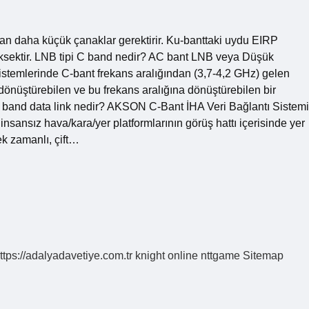
an daha küçük çanaklar gerektirir. Ku-banttaki uydu EIRP
üksektir. LNB tipi C band nedir? AC bant LNB veya Düşük
stemlerinde C-bant frekans aralığından (3,7-4,2 GHz) gelen
a dönüştürebilen ve bu frekans aralığına dönüştürebilen bir
r. C band data link nedir? AKSON C-Bant İHA Veri Bağlantı Sistemi
insansız hava/kara/yer platformlarının görüş hattı içerisinde yer
ek zamanlı, çift…
ttps://adalyadavetiye.com.tr
knight online
nttgame
Sitemap