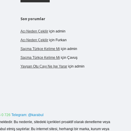
Son yorumlar
Acı Neden Çekilir
için
admin
Acı Neden Çekilir
için
Furkan
Saçma Türkçe Kelime Mi
için
admin
Saçma Türkçe Kelime Mi
için
Çavuş
Yavşan Otu Çayı Ne Işe Yarar
için
admin
 0 726
Telegram: @karabul
ektedir. Bu nedenle, sitedeki içerikleri proaktif olarak denetleme veya
 etmiş sayılırlar. Bu internet sitesi, herhangi bir marka, kurum veya