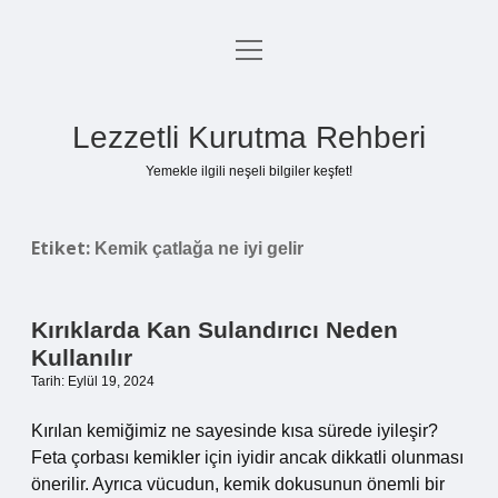
menüyü
Anasayfa
aç
Gizlilik Politikası
Lezzetli Kurutma Rehberi
Yasal Uyarı
Yemekle ilgili neşeli bilgiler keşfet!
Hakkımızda
Etiket:
Kemik çatlağa ne iyi gelir
Kırıklarda Kan Sulandırıcı Neden
Kullanılır
Tarih: Eylül 19, 2024
Kırılan kemiğimiz ne sayesinde kısa sürede iyileşir?
Feta çorbası kemikler için iyidir ancak dikkatli olunması
önerilir. Ayrıca vücudun, kemik dokusunun önemli bir