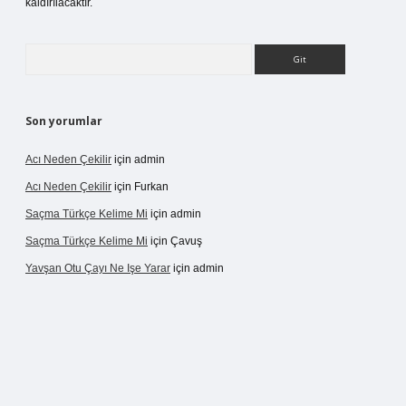
kaldırılacaktır.
Arama
Son yorumlar
Acı Neden Çekilir
için
admin
Acı Neden Çekilir
için
Furkan
Saçma Türkçe Kelime Mi
için
admin
Saçma Türkçe Kelime Mi
için
Çavuş
Yavşan Otu Çayı Ne Işe Yarar
için
admin