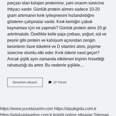
parçası olan kolajen proteinine, yani onarım sürecine
ihtiyacı vardır. Günlük protein alımını sadece 10-20
gram artırmanın kırık iyileşmesini hızlandırdığını
gösteren çalışmalar vardır. Kırık kemiğin çabuk
kaynaması için ne yapmalı? Günlük protein alımı 20 gr
artırılmalıdır. Özellikle kelle paja çorbası, yoğurt, süt ve
peynir gibi protein ve kalsiyum açısından zengin
besinlerin ilave tüketimi ve D vitamini alımı, pişirme
sürecine olumlu etki eder. Kırık ödemi nasıl geçer?
Ancak şişlik aynı zamanda etkilenen kişinin hissettiği
rahatsızlığı da artırır. Bu nedenle şişlikle…
Kırıklarda
Devamını okuyun
10 Yorum
Kan
Sulandırıcı
Neden
Kullanılır
https://www.yucetasarim.com
https://alpakgida.com.tr
https://adalyadavetiye.com.tr
knight online
nttgame
Sitemap