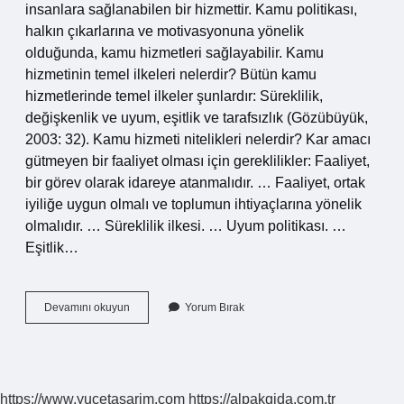
insanlara sağlanabilen bir hizmettir. Kamu politikası,
halkın çıkarlarına ve motivasyonuna yönelik
olduğunda, kamu hizmetleri sağlayabilir. Kamu
hizmetinin temel ilkeleri nelerdir? Bütün kamu
hizmetlerinde temel ilkeler şunlardır: Süreklilik,
değişkenlik ve uyum, eşitlik ve tarafsızlık (Gözübüyük,
2003: 32). Kamu hizmeti nitelikleri nelerdir? Kar amacı
gütmeyen bir faaliyet olması için gereklilikler: Faaliyet,
bir görev olarak idareye atanmalıdır. … Faaliyet, ortak
iyiliğe uygun olmalı ve toplumun ihtiyaçlarına yönelik
olmalıdır. … Süreklilik ilkesi. … Uyum politikası. …
Eşitlik…
Kamu
Devamını okuyun
Yorum Bırak
Hizmetlerinin
Özellikleri
Nelerdir
https://www.yucetasarim.com
https://alpakgida.com.tr