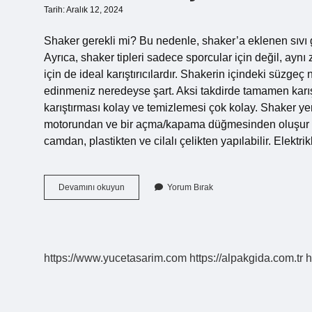
Tarih: Aralık 12, 2024
Shaker gerekli mi? Bu nedenle, shaker’a eklenen sıvı gı
Ayrıca, shaker tipleri sadece sporcular için değil, aynı
için de ideal karıştırıcılardır. Shakerin içindeki süzgeç 
edinmeniz neredeyse şart. Aksi takdirde tamamen karışt
karıştırması kolay ve temizlemesi çok kolay. Shaker yeri
motorundan ve bir açma/kapama düğmesinden oluşur ve g
camdan, plastikten ve cilalı çelikten yapılabilir. Elektri
Shaker
Devamını okuyun
Yorum Bırak
Ne
Için
Kullanılır
https://www.yucetasarim.com
https://alpakgida.com.tr
h