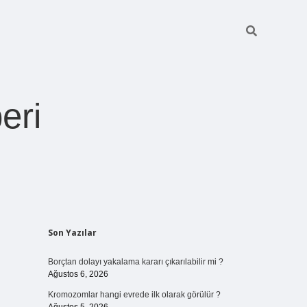
eri
Sidebar
Son Yazılar
https://betexper.li
Borçtan dolayı yakalama kararı çıkarılabilir mi ?
Ağustos 6, 2026
Kromozomlar hangi evrede ilk olarak görülür ?