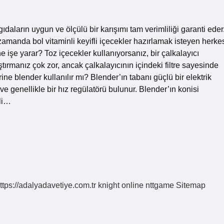
daların uygun ve ölçülü bir karışımı tam verimliliği garanti eder
 zamanda bol vitaminli keyifli içecekler hazırlamak isteyen herke
ne işe yarar? Toz içecekler kullanıyorsanız, bir çalkalayıcı
ırmanız çok zor, ancak çalkalayıcının içindeki filtre sayesinde
ne blender kullanılır mı? Blender’ın tabanı güçlü bir elektrik
enellikle bir hız regülatörü bulunur. Blender’ın konisi
kli…
ttps://adalyadavetiye.com.tr
knight online
nttgame
Sitemap