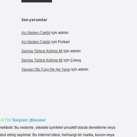
Son yorumlar
Acı Neden Çekilir
için
admin
Acı Neden Çekilir
için
Furkan
Saçma Türkçe Kelime Mi
için
admin
Saçma Türkçe Kelime Mi
için
Çavuş
Yavşan Otu Çayı Ne Işe Yarar
için
admin
 0 726
Telegram: @karabul
ektedir. Bu nedenle, sitedeki içerikleri proaktif olarak denetleme veya
 etmiş sayılırlar. Bu internet sitesi, herhangi bir marka, kurum veya