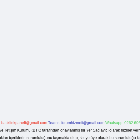
:
backlinkpaneli@gmail.com
Teams:
forumhizmeti@gmail.com
Whatsapp: 0262 606
ve İletişim Kurumu (BTK) tarafından onaylanmış bir Yer Sağlayıcı olarak hizmet verm
rı içeriklerin sorumluluğunu taşımakta olup, siteye üye olarak bu sorumluluğu kabul