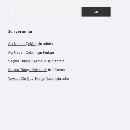
Arama
Son yorumlar
Acı Neden Çekilir
için
admin
Acı Neden Çekilir
için
Furkan
Saçma Türkçe Kelime Mi
için
admin
Saçma Türkçe Kelime Mi
için
Çavuş
Yavşan Otu Çayı Ne Işe Yarar
için
admin
betexper.live/