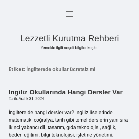
menüyü
Anasayfa
aç
Gizlilik Politikası
Lezzetli Kurutma Rehberi
Yasal Uyarı
Yemekle ilgili neşeli bilgiler keşfet!
Hakkımızda
Etiket:
İngilterede okullar ücretsiz mi
Ingiliz Okullarında Hangi Dersler Var
Tarih: Aralık 31, 2024
İngiltere’de hangi dersler var? İngiliz liselerinde
matematik, coğrafya, tarih gibi temel derslerin yanı sıra
ikinci yabancı dil, tasarım, gıda teknolojisi, sağlık,
beden eğitimi, bilgi teknolojisi, işletme yönetimi,