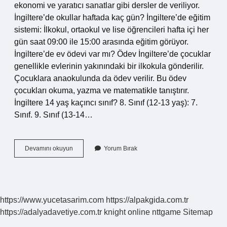
ekonomi ve yaratıcı sanatlar gibi dersler de veriliyor.
İngiltere’de okullar haftada kaç gün? İngiltere’de eğitim
sistemi: İlkokul, ortaokul ve lise öğrencileri hafta içi her
gün saat 09:00 ile 15:00 arasında eğitim görüyor.
İngiltere’de ev ödevi var mı? Ödev İngiltere’de çocuklar
genellikle evlerinin yakınındaki bir ilkokula gönderilir.
Çocuklara anaokulunda da ödev verilir. Bu ödev
çocukları okuma, yazma ve matematikle tanıştırır.
İngiltere 14 yaş kaçıncı sınıf? 8. Sınıf (12-13 yaş): 7.
Sınıf. 9. Sınıf (13-14…
Ingiliz
Devamını okuyun
Yorum Bırak
Okullarında
Hangi
Dersler
Var
https://www.yucetasarim.com
https://alpakgida.com.tr
https://adalyadavetiye.com.tr
knight online
nttgame
Sitemap