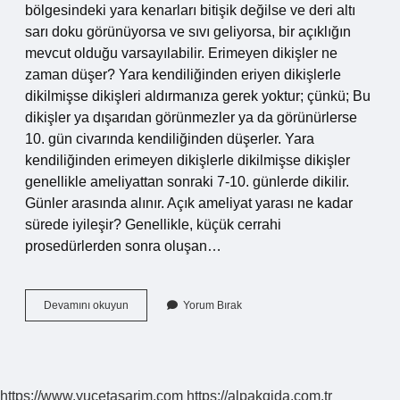
bölgesindeki yara kenarları bitişik değilse ve deri altı
sarı doku görünüyorsa ve sıvı geliyorsa, bir açıklığın
mevcut olduğu varsayılabilir. Erimeyen dikişler ne
zaman düşer? Yara kendiliğinden eriyen dikişlerle
dikilmişse dikişleri aldırmanıza gerek yoktur; çünkü; Bu
dikişler ya dışarıdan görünmezler ya da görünürlerse
10. gün civarında kendiliğinden düşerler. Yara
kendiliğinden erimeyen dikişlerle dikilmişse dikişler
genellikle ameliyattan sonraki 7-10. günlerde dikilir.
Günler arasında alınır. Açık ameliyat yarası ne kadar
sürede iyileşir? Genellikle, küçük cerrahi
prosedürlerden sonra oluşan…
Ameliyat
Devamını okuyun
Yorum Bırak
Sonrası
Iç
Dikişler
Ne
Kadar
https://www.yucetasarim.com
https://alpakgida.com.tr