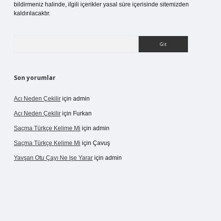
bildirmeniz halinde, ilgili içerikler yasal süre içerisinde sitemizden
kaldırılacaktır.
Arama
Son yorumlar
Acı Neden Çekilir
için
admin
Acı Neden Çekilir
için
Furkan
Saçma Türkçe Kelime Mi
için
admin
Saçma Türkçe Kelime Mi
için
Çavuş
Yavşan Otu Çayı Ne Işe Yarar
için
admin