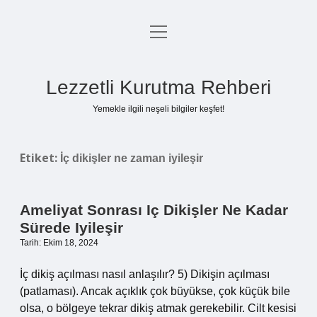
menüyü
Anasayfa
aç
Gizlilik Politikası
Lezzetli Kurutma Rehberi
Yasal Uyarı
Yemekle ilgili neşeli bilgiler keşfet!
Hakkımızda
Etiket:
İç dikişler ne zaman iyileşir
Ameliyat Sonrası Iç Dikişler Ne Kadar
Sürede Iyileşir
Tarih: Ekim 18, 2024
İç dikiş açılması nasıl anlaşılır? 5) Dikişin açılması
(patlaması). Ancak açıklık çok büyükse, çok küçük bile
olsa, o bölgeye tekrar dikiş atmak gerekebilir. Cilt kesisi