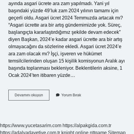
ayında asgari ücrete ara zam yapılmadı. Yani yıl
başındaki yüzde 49’luk zam 2024 yılının tamamı için
geçerli oldu. Asgari ücret 2024 Temmuzda artacak mı?
“Asgari ücrette ara bir artış gündemimizde yok. Süreç,
başlangıçta kararlaştırdığımız şekilde devam edecek”
diyen Başkan, 2024’e kadar asgari ücrette ara bir artış
olmayacağını da sözlerine ekledi. Asgari ücret 2024’e
ara zam olacak mı? İşçi, işveren ve hükümet
temsilcilerinden oluşan 15 kişilik komisyonun Aralık ayı
başında toplanması bekleniyor. Beklentilerin aksine, 1
Ocak 2024’ten itibaren yüzde…
Temmuzda
Devamını okuyun
Yorum Bırak
Asgari
Ücrete
Zam
Yapılacak
Mı
https://www.yucetasarim.com
https://alpakgida.com.tr
https://adalyadavetiye.com.tr
knight online
nttgame
Sitemap