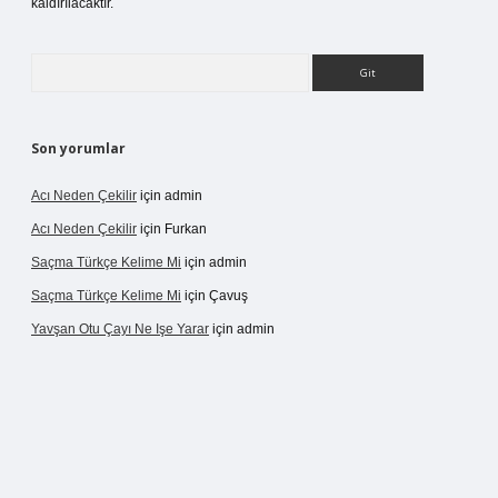
kaldırılacaktır.
Arama
Son yorumlar
Acı Neden Çekilir
için
admin
Acı Neden Çekilir
için
Furkan
Saçma Türkçe Kelime Mi
için
admin
Saçma Türkçe Kelime Mi
için
Çavuş
Yavşan Otu Çayı Ne Işe Yarar
için
admin