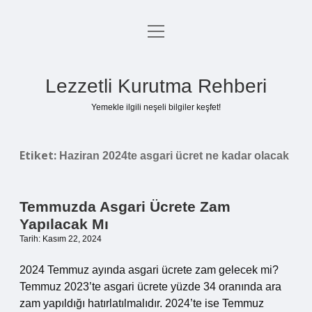
menüyü
Anasayfa
aç
Gizlilik Politikası
Lezzetli Kurutma Rehberi
Yasal Uyarı
Yemekle ilgili neşeli bilgiler keşfet!
Hakkımızda
Etiket:
Haziran 2024te asgari ücret ne kadar olacak
Temmuzda Asgari Ücrete Zam
Yapılacak Mı
Tarih: Kasım 22, 2024
2024 Temmuz ayında asgari ücrete zam gelecek mi?
Temmuz 2023’te asgari ücrete yüzde 34 oranında ara
zam yapıldığı hatırlatılmalıdır. 2024’te ise Temmuz