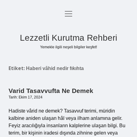
menüyü
Anasayfa
aç
Gizlilik Politikası
Lezzetli Kurutma Rehberi
Yasal Uyarı
Yemekle ilgili neşeli bilgiler keşfet!
Hakkımızda
Etiket:
Haberi vâhid nedir fıkıhta
Varid Tasavvufta Ne Demek
Tarih: Ekim 17, 2024
Hadiste vârid ne demek? Tasavvuf terimi, müridin
kalbine aniden ulaşan hâl veya ilham anlamına gelir.
Feyiz aracılığıyla insanların kalplerine ulaşan bilgi. Bu
terim, bir kişinin iradesi dışında zihnine gelen veya