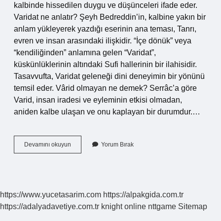
kalbinde hissedilen duygu ve düşünceleri ifade eder.
Varidat ne anlatır? Şeyh Bedreddin’in, kalbine yakın bir
anlam yükleyerek yazdığı eserinin ana teması, Tanrı,
evren ve insan arasındaki ilişkidir. “İçe dönük” veya
“kendiliğinden” anlamına gelen “Varidat”,
küskünlüklerinin altındaki Sufi hallerinin bir ilahisidir.
Tasavvufta, Varidat geleneği dini deneyimin bir yönünü
temsil eder. Vârid olmayan ne demek? Serrâc’a göre
Varid, insan iradesi ve eyleminin etkisi olmadan,
aniden kalbe ulaşan ve onu kaplayan bir durumdur.…
Varid
Devamını okuyun
Yorum Bırak
Tasavvufta
Ne
Demek
https://www.yucetasarim.com
https://alpakgida.com.tr
https://adalyadavetiye.com.tr
knight online
nttgame
Sitemap