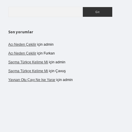
Arama
Son yorumlar
Acı Neden Çekilir
için
admin
Acı Neden Çekilir
için
Furkan
Saçma Türkçe Kelime Mi
için
admin
Saçma Türkçe Kelime Mi
için
Çavuş
Yavşan Otu Çayı Ne Işe Yarar
için
admin
/betexper.live/