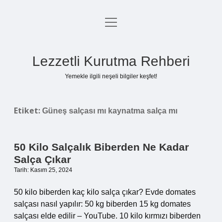
menüyü
Anasayfa
aç
Gizlilik Politikası
Lezzetli Kurutma Rehberi
Yasal Uyarı
Yemekle ilgili neşeli bilgiler keşfet!
Hakkımızda
Etiket:
Güneş salçası mı kaynatma salça mı
50 Kilo Salçalık Biberden Ne Kadar
Salça Çıkar
Tarih: Kasım 25, 2024
50 kilo biberden kaç kilo salça çıkar? Evde domates
salçası nasıl yapılır: 50 kg biberden 15 kg domates
salçası elde edilir – YouTube. 10 kilo kırmızı biberden