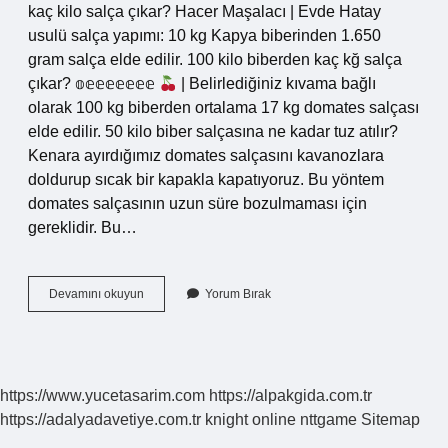
kaç kilo salça çıkar? Hacer Maşalacı | Evde Hatay
usulü salça yapımı: 10 kg Kapya biberinden 1.650
gram salça elde edilir. 100 kilo biberden kaç kğ salça
çıkar? 𝕠𝕖𝕖𝕖𝕖𝕖𝕖𝕖
| Belirlediğiniz kıvama bağlı
olarak 100 kg biberden ortalama 17 kg domates salçası
elde edilir. 50 kilo biber salçasına ne kadar tuz atılır?
Kenara ayırdığımız domates salçasını kavanozlara
doldurup sıcak bir kapakla kapatıyoruz. Bu yöntem
domates salçasının uzun süre bozulmaması için
gereklidir. Bu…
50
Devamını okuyun
Yorum Bırak
Kilo
Salçalık
Biberden
Ne
Kadar
https://www.yucetasarim.com
https://alpakgida.com.tr
Salça
https://adalyadavetiye.com.tr
knight online
nttgame
Sitemap
Çıkar