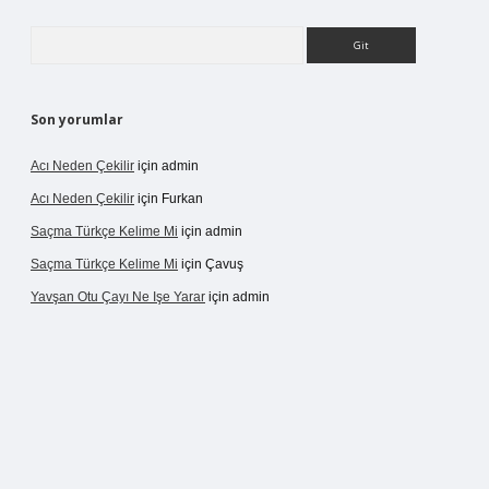
Arama
Son yorumlar
Acı Neden Çekilir
için
admin
Acı Neden Çekilir
için
Furkan
Saçma Türkçe Kelime Mi
için
admin
Saçma Türkçe Kelime Mi
için
Çavuş
Yavşan Otu Çayı Ne Işe Yarar
için
admin
betexper.live/