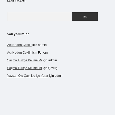
kaldırılacaktır.
Arama
Son yorumlar
Acı Neden Çekilir
için
admin
Acı Neden Çekilir
için
Furkan
Saçma Türkçe Kelime Mi
için
admin
Saçma Türkçe Kelime Mi
için
Çavuş
Yavşan Otu Çayı Ne Işe Yarar
için
admin
betexper.live/