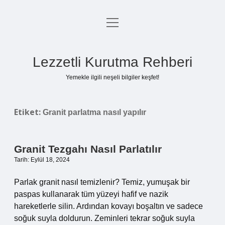
menüyü
Anasayfa
aç
Gizlilik Politikası
Lezzetli Kurutma Rehberi
Yasal Uyarı
Yemekle ilgili neşeli bilgiler keşfet!
Hakkımızda
Etiket:
Granit parlatma nasıl yapılır
Granit Tezgahı Nasıl Parlatılır
Tarih: Eylül 18, 2024
Parlak granit nasıl temizlenir? Temiz, yumuşak bir
paspas kullanarak tüm yüzeyi hafif ve nazik
hareketlerle silin. Ardından kovayı boşaltın ve sadece
soğuk suyla doldurun. Zeminleri tekrar soğuk suyla