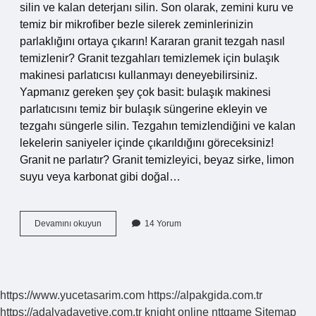
silin ve kalan deterjanı silin. Son olarak, zemini kuru ve
temiz bir mikrofiber bezle silerek zeminlerinizin
parlaklığını ortaya çıkarın! Kararan granit tezgah nasıl
temizlenir? Granit tezgahları temizlemek için bulaşık
makinesi parlatıcısı kullanmayı deneyebilirsiniz.
Yapmanız gereken şey çok basit: bulaşık makinesi
parlatıcısını temiz bir bulaşık süngerine ekleyin ve
tezgahı süngerle silin. Tezgahın temizlendiğini ve kalan
lekelerin saniyeler içinde çıkarıldığını göreceksiniz!
Granit ne parlatır? Granit temizleyici, beyaz sirke, limon
suyu veya karbonat gibi doğal…
Granit
Devamını okuyun
14 Yorum
Tezgahı
Nasıl
Parlatılır
https://www.yucetasarim.com
https://alpakgida.com.tr
https://adalyadavetiye.com.tr
knight online
nttgame
Sitemap