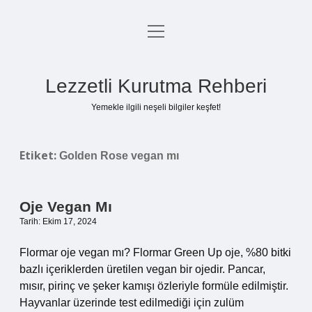
menüyü
Anasayfa
aç
Gizlilik Politikası
Lezzetli Kurutma Rehberi
Yasal Uyarı
Yemekle ilgili neşeli bilgiler keşfet!
Hakkımızda
Etiket:
Golden Rose vegan mı
Oje Vegan Mı
Tarih: Ekim 17, 2024
Flormar oje vegan mı? Flormar Green Up oje, %80 bitki
bazlı içeriklerden üretilen vegan bir ojedir. Pancar,
mısır, pirinç ve şeker kamışı özleriyle formüle edilmiştir.
Hayvanlar üzerinde test edilmediği için zulüm