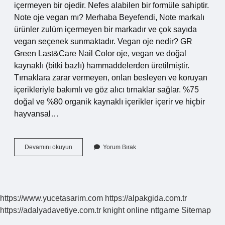
içermeyen bir ojedir. Nefes alabilen bir formüle sahiptir.
Note oje vegan mı? Merhaba Beyefendi, Note markalı
ürünler zulüm içermeyen bir markadır ve çok sayıda
vegan seçenek sunmaktadır. Vegan oje nedir? GR
Green Last&Care Nail Color oje, vegan ve doğal
kaynaklı (bitki bazlı) hammaddelerden üretilmiştir.
Tırnaklara zarar vermeyen, onları besleyen ve koruyan
içerikleriyle bakımlı ve göz alıcı tırnaklar sağlar. %75
doğal ve %80 organik kaynaklı içerikler içerir ve hiçbir
hayvansal…
Oje
Devamını okuyun
Yorum Bırak
Vegan
Mı
https://www.yucetasarim.com
https://alpakgida.com.tr
https://adalyadavetiye.com.tr
knight online
nttgame
Sitemap