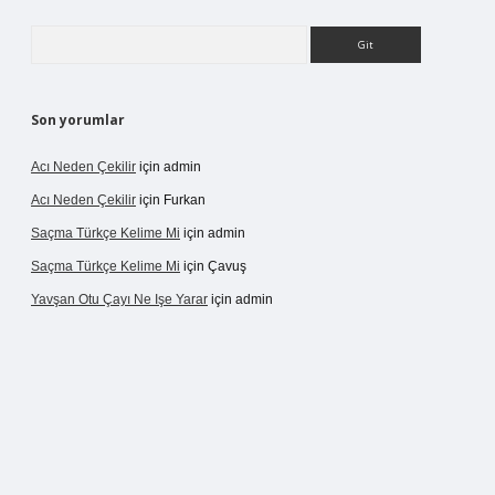
Arama
Son yorumlar
Acı Neden Çekilir
için
admin
Acı Neden Çekilir
için
Furkan
Saçma Türkçe Kelime Mi
için
admin
Saçma Türkçe Kelime Mi
için
Çavuş
Yavşan Otu Çayı Ne Işe Yarar
için
admin
etexper.live/