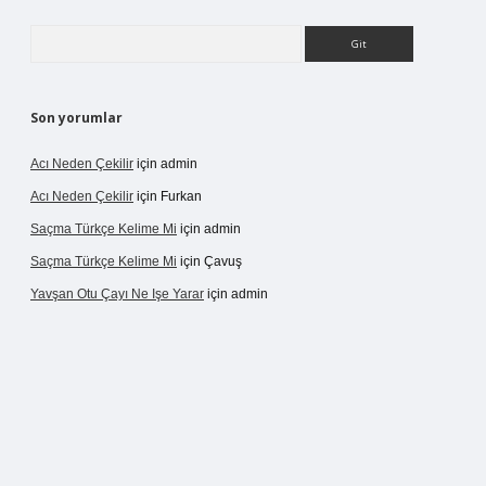
Arama
Son yorumlar
Acı Neden Çekilir
için
admin
Acı Neden Çekilir
için
Furkan
Saçma Türkçe Kelime Mi
için
admin
Saçma Türkçe Kelime Mi
için
Çavuş
Yavşan Otu Çayı Ne Işe Yarar
için
admin
betexper.live/