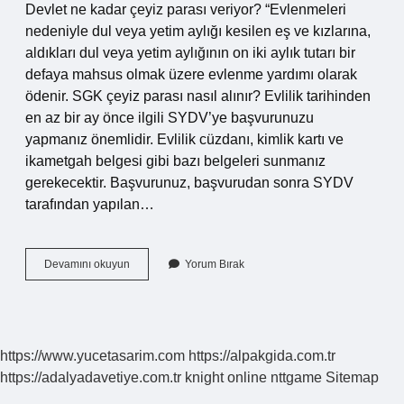
Devlet ne kadar çeyiz parası veriyor? “Evlenmeleri
nedeniyle dul veya yetim aylığı kesilen eş ve kızlarına,
aldıkları dul veya yetim aylığının on iki aylık tutarı bir
defaya mahsus olmak üzere evlenme yardımı olarak
ödenir. SGK çeyiz parası nasıl alınır? Evlilik tarihinden
en az bir ay önce ilgili SYDV’ye başvurunuzu
yapmanız önemlidir. Evlilik cüzdanı, kimlik kartı ve
ikametgah belgesi gibi bazı belgeleri sunmanız
gerekecektir. Başvurunuz, başvurudan sonra SYDV
tarafından yapılan…
Çeyiz
Devamını okuyun
Yorum Bırak
Parası
Ne
Kadar
2024
https://www.yucetasarim.com
https://alpakgida.com.tr
https://adalyadavetiye.com.tr
knight online
nttgame
Sitemap