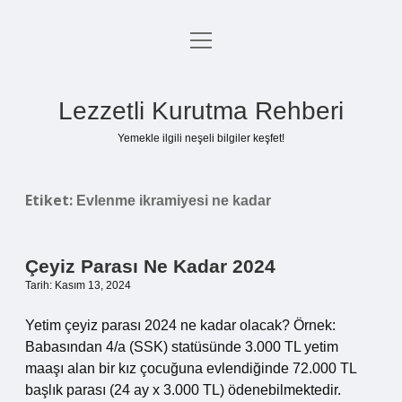
menüyü
Anasayfa
aç
Gizlilik Politikası
Lezzetli Kurutma Rehberi
Yasal Uyarı
Yemekle ilgili neşeli bilgiler keşfet!
Hakkımızda
Etiket:
Evlenme ikramiyesi ne kadar
Çeyiz Parası Ne Kadar 2024
Tarih: Kasım 13, 2024
Yetim çeyiz parası 2024 ne kadar olacak? Örnek:
Babasından 4/a (SSK) statüsünde 3.000 TL yetim
maaşı alan bir kız çocuğuna evlendiğinde 72.000 TL
başlık parası (24 ay x 3.000 TL) ödenebilmektedir.