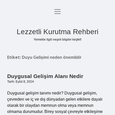
menüyü
Anasayfa
aç
Gizlilik Politikası
Lezzetli Kurutma Rehberi
Yasal Uyarı
Yemekle ilgili neşeli bilgiler keşfet!
Hakkımızda
Etiket:
Duyu Gelişimi neden önemlidir
Duygusal Gelişim Alanı Nedir
Tarih: Eylül 8, 2024
Duygusal gelişim tanımı nedir? Duygusal gelişim,
çevreden ve iç ve dış dünyadan gelen etkilere dayalı
olarak bir olaydan memnun olma veya memnun
olmama durumudur. Birey sosyal çevreyle etkileşime