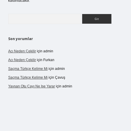
kaldırılacaktır.
Arama
Son yorumlar
Acı Neden Çekilir
için
admin
Acı Neden Çekilir
için
Furkan
Saçma Türkçe Kelime Mi
için
admin
Saçma Türkçe Kelime Mi
için
Çavuş
Yavşan Otu Çayı Ne Işe Yarar
için
admin
betexper.live/