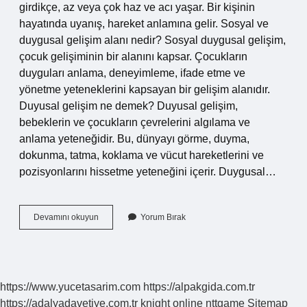
girdikçe, az veya çok haz ve acı yaşar. Bir kişinin
hayatında uyanış, hareket anlamına gelir. Sosyal ve
duygusal gelişim alanı nedir? Sosyal duygusal gelişim,
çocuk gelişiminin bir alanını kapsar. Çocukların
duyguları anlama, deneyimleme, ifade etme ve
yönetme yeteneklerini kapsayan bir gelişim alanıdır.
Duyusal gelişim ne demek? Duyusal gelişim,
bebeklerin ve çocukların çevrelerini algılama ve
anlama yeteneğidir. Bu, dünyayı görme, duyma,
dokunma, tatma, koklama ve vücut hareketlerini ve
pozisyonlarını hissetme yeteneğini içerir. Duygusal…
Duygusal
Devamını okuyun
Yorum Bırak
Gelişim
Alanı
Nedir
https://www.yucetasarim.com
https://alpakgida.com.tr
https://adalyadavetiye.com.tr
knight online
nttgame
Sitemap