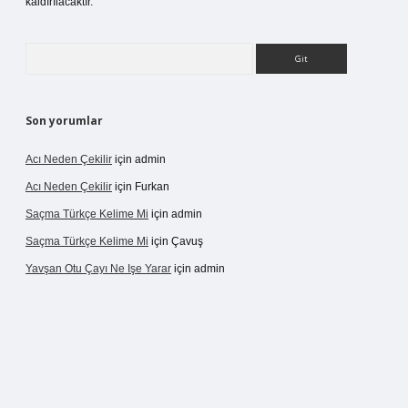
kaldırılacaktır.
Arama
Son yorumlar
Acı Neden Çekilir
için
admin
Acı Neden Çekilir
için
Furkan
Saçma Türkçe Kelime Mi
için
admin
Saçma Türkçe Kelime Mi
için
Çavuş
Yavşan Otu Çayı Ne Işe Yarar
için
admin
/betexper.live/