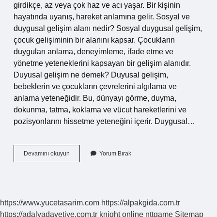
girdikçe, az veya çok haz ve acı yaşar. Bir kişinin
hayatında uyanış, hareket anlamına gelir. Sosyal ve
duygusal gelişim alanı nedir? Sosyal duygusal gelişim,
çocuk gelişiminin bir alanını kapsar. Çocukların
duyguları anlama, deneyimleme, ifade etme ve
yönetme yeteneklerini kapsayan bir gelişim alanıdır.
Duyusal gelişim ne demek? Duyusal gelişim,
bebeklerin ve çocukların çevrelerini algılama ve
anlama yeteneğidir. Bu, dünyayı görme, duyma,
dokunma, tatma, koklama ve vücut hareketlerini ve
pozisyonlarını hissetme yeteneğini içerir. Duygusal…
Duygusal
Devamını okuyun
Yorum Bırak
Gelişim
Alanı
Nedir
https://www.yucetasarim.com
https://alpakgida.com.tr
https://adalyadavetiye.com.tr
knight online
nttgame
Sitemap