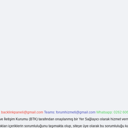
:
backlinkpaneli@gmail.com
Teams:
forumhizmeti@gmail.com
Whatsapp: 0262 606
ve İletişim Kurumu (BTK) tarafından onaylanmış bir Yer Sağlayıcı olarak hizmet verm
rı içeriklerin sorumluluğunu taşımakta olup, siteye üye olarak bu sorumluluğu kabul