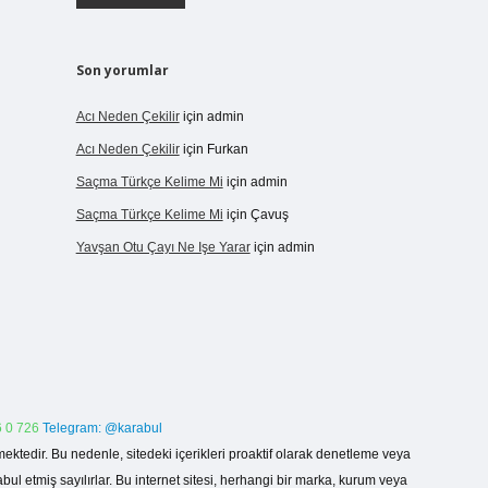
Son yorumlar
Acı Neden Çekilir
için
admin
Acı Neden Çekilir
için
Furkan
Saçma Türkçe Kelime Mi
için
admin
Saçma Türkçe Kelime Mi
için
Çavuş
Yavşan Otu Çayı Ne Işe Yarar
için
admin
 0 726
Telegram: @karabul
ektedir. Bu nedenle, sitedeki içerikleri proaktif olarak denetleme veya
 etmiş sayılırlar. Bu internet sitesi, herhangi bir marka, kurum veya