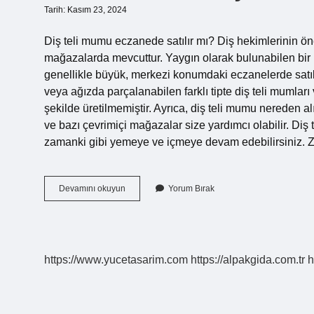
Tarih: Kasım 23, 2024
Diş teli mumu eczanede satılır mı? Diş hekimlerinin ö
mağazalarda mevcuttur. Yaygın olarak bulunabilen bir
genellikle büyük, merkezi konumdaki eczanelerde satıl
veya ağızda parçalanabilen farklı tipte diş teli mumları
şekilde üretilmemiştir. Ayrıca, diş teli mumu nereden a
ve bazı çevrimiçi mağazalar size yardımcı olabilir. Di
zamanki gibi yemeye ve içmeye devam edebilirsiniz. Z
Eczanelerde
Devamını okuyun
Yorum Bırak
Diş
Teli
Mumu
Var
Mı
https://www.yucetasarim.com
https://alpakgida.com.tr
h