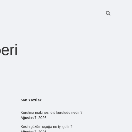
eri
Sidebar
Son Yazılar
https://betexper.l
Kurutma makinesi ütü kuruluğu nedir ?
Ağustos 7, 2026
Kesin çözüm uçuğa ne iyi gelir ?