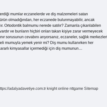
nerdiği mumlar eczanelerde ve diş malzemeleri satan
 ürün olmadığından, her eczanede bulunmayabilir, ancak
ır. Ortodontik balmumu nerede satılır? Zamanla çıkarılabilen
 vardır ve bunların hiçbiri onları takan kişiye zarar vermeyecek
lınır sorusunun cevabını arıyorsanız, eczaneler, sağlık merkezler
ş teli mumuyla yemek yenir mi? Diş mumu kullanırken her
ararlı kimyasallar içermediği için diş mumunun…
ttps://adalyadavetiye.com.tr
knight online
nttgame
Sitemap