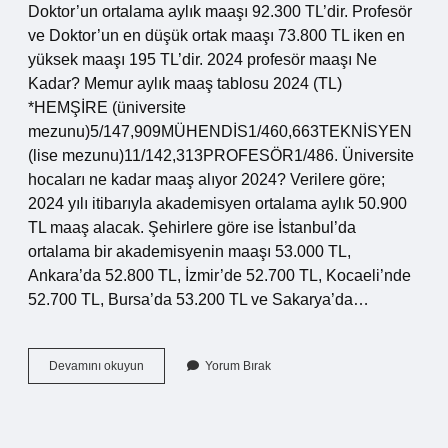
Doktor’un ortalama aylık maaşı 92.300 TL’dir. Profesör
ve Doktor’un en düşük ortak maaşı 73.800 TL iken en
yüksek maaşı 195 TL’dir. 2024 profesör maaşı Ne
Kadar? Memur aylık maaş tablosu 2024 (TL)
*HEMŞİRE (üniversite
mezunu)5/147,909MÜHENDİS1/460,663TEKNİSYEN
(lise mezunu)11/142,313PROFESÖR1/486. Üniversite
hocaları ne kadar maaş alıyor 2024? Verilere göre;
2024 yılı itibarıyla akademisyen ortalama aylık 50.900
TL maaş alacak. Şehirlere göre ise İstanbul’da
ortalama bir akademisyenin maaşı 53.000 TL,
Ankara’da 52.800 TL, İzmir’de 52.700 TL, Kocaeli’nde
52.700 TL, Bursa’da 53.200 TL ve Sakarya’da…
Üniversitede
Devamını okuyun
Yorum Bırak
Proflar
Ne
Kadar
Maaş