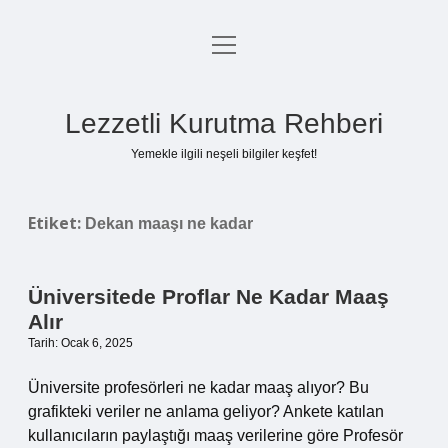
menüyü
Anasayfa
aç
Gizlilik Politikası
Lezzetli Kurutma Rehberi
Yasal Uyarı
Yemekle ilgili neşeli bilgiler keşfet!
Hakkımızda
Etiket:
Dekan maaşı ne kadar
Üniversitede Proflar Ne Kadar Maaş
Alır
Tarih: Ocak 6, 2025
Üniversite profesörleri ne kadar maaş alıyor? Bu
grafikteki veriler ne anlama geliyor? Ankete katılan
kullanıcıların paylaştığı maaş verilerine göre Profesör