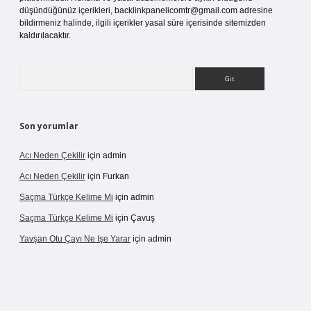
düşündüğünüz içerikleri,
backlinkpanelicomtr@gmail.com
adresine
bildirmeniz halinde, ilgili içerikler yasal süre içerisinde sitemizden
kaldırılacaktır.
Arama
Son yorumlar
Acı Neden Çekilir
için
admin
Acı Neden Çekilir
için
Furkan
Saçma Türkçe Kelime Mi
için
admin
Saçma Türkçe Kelime Mi
için
Çavuş
Yavşan Otu Çayı Ne Işe Yarar
için
admin