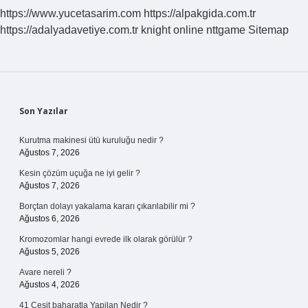
Alır
https://www.yucetasarim.com
https://alpakgida.com.tr
https://adalyadavetiye.com.tr
knight online
nttgame
Sitemap
Sidebar
Son Yazılar
Kurutma makinesi ütü kuruluğu nedir ?
Ağustos 7, 2026
Kesin çözüm uçuğa ne iyi gelir ?
Ağustos 7, 2026
Borçtan dolayı yakalama kararı çıkarılabilir mi ?
Ağustos 6, 2026
Kromozomlar hangi evrede ilk olarak görülür ?
Ağustos 5, 2026
Avare nereli ?
Ağustos 4, 2026
41 Cesit baharatla Yapilan Nedir ?