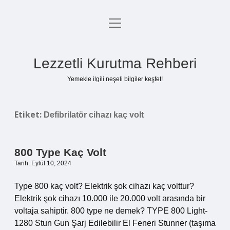
menüyü
Anasayfa
aç
Gizlilik Politikası
Lezzetli Kurutma Rehberi
Yasal Uyarı
Yemekle ilgili neşeli bilgiler keşfet!
Hakkımızda
Etiket:
Defibrilatör cihazı kaç volt
800 Type Kaç Volt
Tarih: Eylül 10, 2024
Type 800 kaç volt? Elektrik şok cihazı kaç volttur?
Elektrik şok cihazı 10.000 ile 20.000 volt arasında bir
voltaja sahiptir. 800 type ne demek? TYPE 800 Light-
1280 Stun Gun Şarj Edilebilir El Feneri Stunner (taşıma