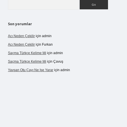
Arama
Son yorumlar
Acı Neden Çekilir
için
admin
Acı Neden Çekilir
için
Furkan
Saçma Türkçe Kelime Mi
için
admin
Saçma Türkçe Kelime Mi
için
Çavuş
Yavşan Otu Çayı Ne Işe Yarar
için
admin
/betexper.live/