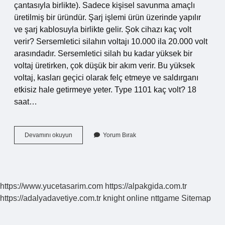
çantasıyla birlikte). Sadece kişisel savunma amaçlı
üretilmiş bir üründür. Şarj işlemi ürün üzerinde yapılır
ve şarj kablosuyla birlikte gelir. Şok cihazı kaç volt
verir? Sersemletici silahın voltajı 10.000 ila 20.000 volt
arasındadır. Sersemletici silah bu kadar yüksek bir
voltaj üretirken, çok düşük bir akım verir. Bu yüksek
voltaj, kasları geçici olarak felç etmeye ve saldırganı
etkisiz hale getirmeye yeter. Type 1101 kaç volt? 18
saat…
800
Devamını okuyun
Yorum Bırak
Type
Kaç
Volt
https://www.yucetasarim.com
https://alpakgida.com.tr
https://adalyadavetiye.com.tr
knight online
nttgame
Sitemap