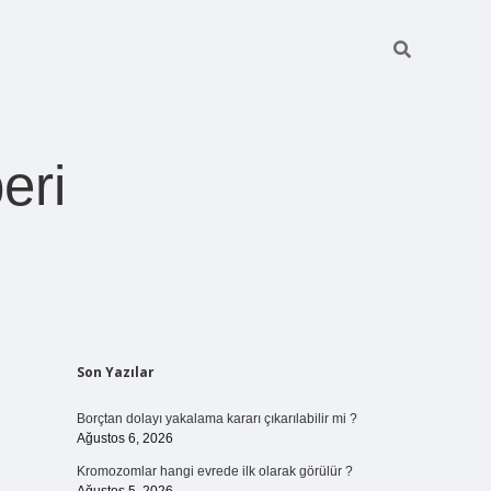
eri
Sidebar
Son Yazılar
https://betexper.l
Borçtan dolayı yakalama kararı çıkarılabilir mi ?
Ağustos 6, 2026
Kromozomlar hangi evrede ilk olarak görülür ?