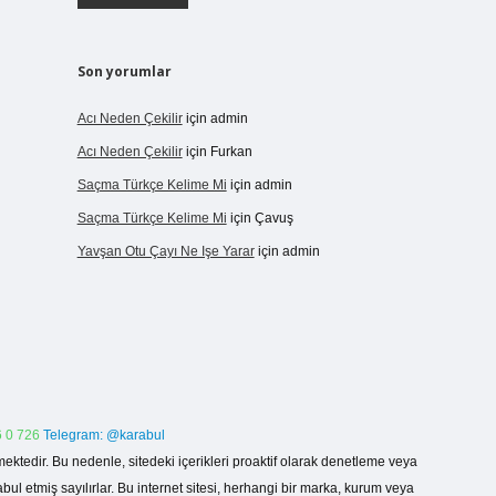
Son yorumlar
Acı Neden Çekilir
için
admin
Acı Neden Çekilir
için
Furkan
Saçma Türkçe Kelime Mi
için
admin
Saçma Türkçe Kelime Mi
için
Çavuş
Yavşan Otu Çayı Ne Işe Yarar
için
admin
 0 726
Telegram: @karabul
ektedir. Bu nedenle, sitedeki içerikleri proaktif olarak denetleme veya
 etmiş sayılırlar. Bu internet sitesi, herhangi bir marka, kurum veya