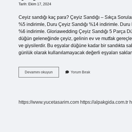
Tarih: Ekim 17, 2024
Ceyiz sandığı kaç para? Çeyiz Sandığı – Sıkça Sorula
%5 indirimle, Duru Çeyiz Sandığı %14 indirimle. Duru
%6 indirimle. Gloriawedding Çeyiz Sandığı 5 Parça Dü
düğün geleneğinde çeyiz, gelinin ev ve mutfak gereçleri
ve giysilerdir. Bu eşyalar düğüne kadar bir sandıkta sak
günlük olarak kullanılamayacak değerli eşyaları sakla
Çeyiz
Devamını okuyun
Yorum Bırak
Sandık
Parası
Ne
Kadar
https://www.yucetasarim.com
https://alpakgida.com.tr
h