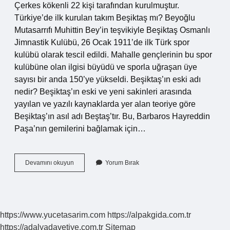
Çerkes kökenli 22 kişi tarafından kurulmuştur.
Türkiye’de ilk kurulan takım Beşiktaş mı? Beyoğlu
Mutasarrıfı Muhittin Bey’in teşvikiyle Beşiktaş Osmanlı
Jimnastik Kulübü, 26 Ocak 1911’de ilk Türk spor
kulübü olarak tescil edildi. Mahalle gençlerinin bu spor
kulübüne olan ilgisi büyüdü ve sporla uğraşan üye
sayısı bir anda 150’ye yükseldi. Beşiktaş’ın eski adı
nedir? Beşiktaş’ın eski ve yeni sakinleri arasında
yayılan ve yazılı kaynaklarda yer alan teoriye göre
Beşiktaş’ın asıl adı Beştaş’tır. Bu, Barbaros Hayreddin
Paşa’nın gemilerini bağlamak için…
Beşiktaş
Devamını okuyun
Yorum Bırak
Kulübünü
Kim
Kurmuştur
https://www.yucetasarim.com
https://alpakgida.com.tr
https://adalyadavetiye.com.tr
Sitemap