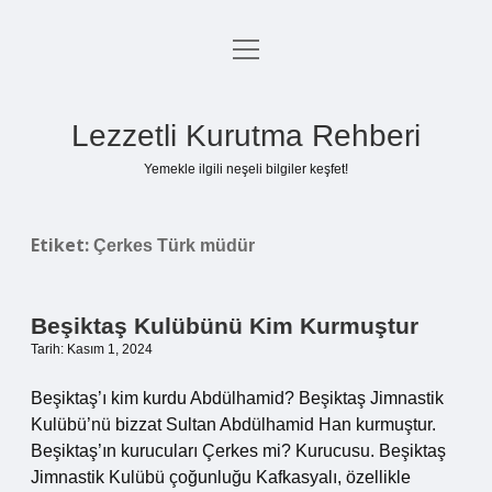
menüyü
Anasayfa
aç
Gizlilik Politikası
Lezzetli Kurutma Rehberi
Yasal Uyarı
Yemekle ilgili neşeli bilgiler keşfet!
Hakkımızda
Etiket:
Çerkes Türk müdür
Beşiktaş Kulübünü Kim Kurmuştur
Tarih: Kasım 1, 2024
Beşiktaş’ı kim kurdu Abdülhamid? Beşiktaş Jimnastik
Kulübü’nü bizzat Sultan Abdülhamid Han kurmuştur.
Beşiktaş’ın kurucuları Çerkes mi? Kurucusu. Beşiktaş
Jimnastik Kulübü çoğunluğu Kafkasyalı, özellikle