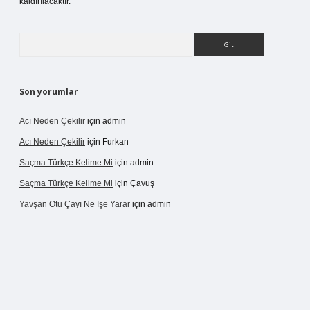
kaldırılacaktır.
Arama
Son yorumlar
Acı Neden Çekilir
için
admin
Acı Neden Çekilir
için
Furkan
Saçma Türkçe Kelime Mi
için
admin
Saçma Türkçe Kelime Mi
için
Çavuş
Yavşan Otu Çayı Ne Işe Yarar
için
admin
betexper.live/