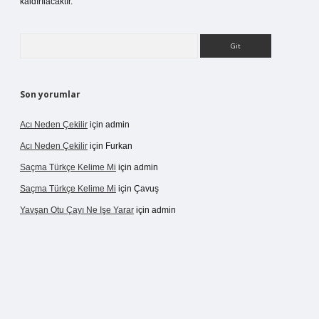
kaldırılacaktır.
Arama
Son yorumlar
Acı Neden Çekilir
için
admin
Acı Neden Çekilir
için
Furkan
Saçma Türkçe Kelime Mi
için
admin
Saçma Türkçe Kelime Mi
için
Çavuş
Yavşan Otu Çayı Ne Işe Yarar
için
admin
betexper.live/