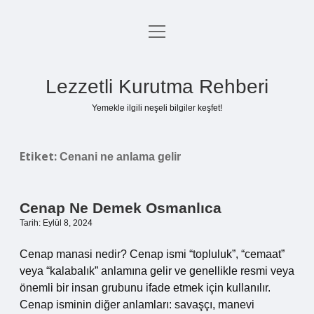
menüyü
Anasayfa
aç
Gizlilik Politikası
Lezzetli Kurutma Rehberi
Yasal Uyarı
Yemekle ilgili neşeli bilgiler keşfet!
Hakkımızda
Etiket:
Cenani ne anlama gelir
Cenap Ne Demek Osmanlıca
Tarih: Eylül 8, 2024
Cenap manasi nedir? Cenap ismi “topluluk”, “cemaat”
veya “kalabalık” anlamına gelir ve genellikle resmi veya
önemli bir insan grubunu ifade etmek için kullanılır.
Cenap isminin diğer anlamları: savaşçı, manevi