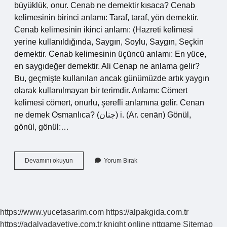
büyüklük, onur. Cenab ne demektir kısaca? Cenab
kelimesinin birinci anlamı: Taraf, taraf, yön demektir.
Cenab kelimesinin ikinci anlamı: (Hazreti kelimesi
yerine kullanıldığında, Saygın, Soylu, Saygın, Seçkin
demektir. Cenab kelimesinin üçüncü anlamı: En yüce,
en saygıdeğer demektir. Ali Cenap ne anlama gelir?
Bu, geçmişte kullanılan ancak günümüzde artık yaygın
olarak kullanılmayan bir terimdir. Anlamı: Cömert
kelimesi cömert, onurlu, şerefli anlamına gelir. Cenan
ne demek Osmanlıca? (ﺟﻨﺎﻥ) i. (Ar. cenān) Gönül,
gönül, gönül:…
Cenap
Devamını okuyun
Yorum Bırak
Ne
Demek
Osmanlıca
https://www.yucetasarim.com
https://alpakgida.com.tr
https://adalyadavetiye.com.tr
knight online
nttgame
Sitemap