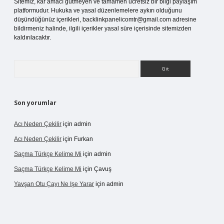
Sitemiz, kar amacı gütmeyen ve tamamen ücretsiz bir bilgi paylaşım
platformudur. Hukuka ve yasal düzenlemelere aykırı olduğunu
düşündüğünüz içerikleri,
backlinkpanelicomtr@gmail.com
adresine
bildirmeniz halinde, ilgili içerikler yasal süre içerisinde sitemizden
kaldırılacaktır.
Arama
Son yorumlar
Acı Neden Çekilir
için
admin
Acı Neden Çekilir
için
Furkan
Saçma Türkçe Kelime Mi
için
admin
Saçma Türkçe Kelime Mi
için
Çavuş
Yavşan Otu Çayı Ne Işe Yarar
için
admin