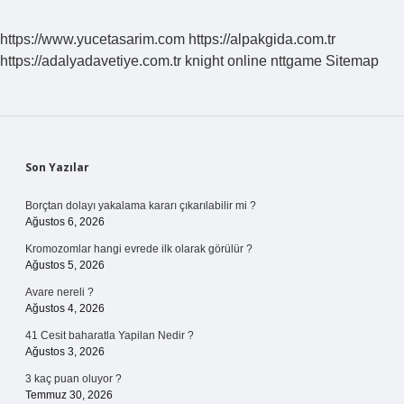
Tersidir
Doğru
https://www.yucetasarim.com
https://alpakgida.com.tr
Mu
https://adalyadavetiye.com.tr
knight online
nttgame
Sitemap
Yanlış
Mı
Sidebar
Son Yazılar
Borçtan dolayı yakalama kararı çıkarılabilir mi ?
Ağustos 6, 2026
Kromozomlar hangi evrede ilk olarak görülür ?
Ağustos 5, 2026
Avare nereli ?
Ağustos 4, 2026
41 Cesit baharatla Yapilan Nedir ?
Ağustos 3, 2026
3 kaç puan oluyor ?
Temmuz 30, 2026