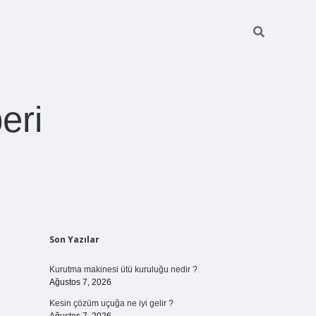
eri
Sidebar
Son Yazılar
https://betexper.live
Kurutma makinesi ütü kuruluğu nedir ?
Ağustos 7, 2026
Kesin çözüm uçuğa ne iyi gelir ?