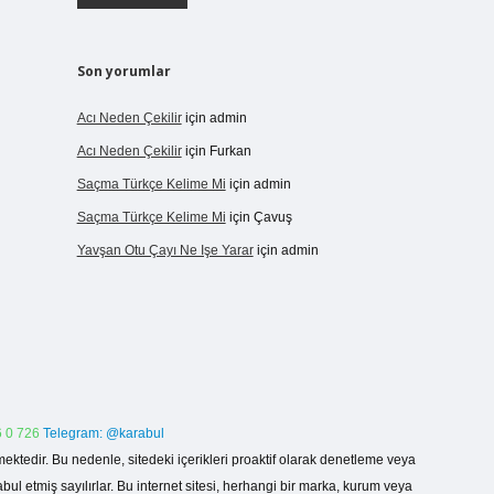
Son yorumlar
Acı Neden Çekilir
için
admin
Acı Neden Çekilir
için
Furkan
Saçma Türkçe Kelime Mi
için
admin
Saçma Türkçe Kelime Mi
için
Çavuş
Yavşan Otu Çayı Ne Işe Yarar
için
admin
 0 726
Telegram: @karabul
ektedir. Bu nedenle, sitedeki içerikleri proaktif olarak denetleme veya
 etmiş sayılırlar. Bu internet sitesi, herhangi bir marka, kurum veya