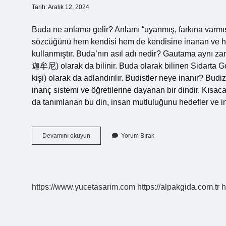
Tarih: Aralık 12, 2024
Buda ne anlama gelir? Anlamı “uyanmış, farkına varmış
sözcüğünü hem kendisi hem de kendisine inanan ve hiç
kullanmıştır. Buda’nın asıl adı nedir? Gautama aynı z
迦牟尼) olarak da bilinir. Buda olarak bilinen Sidarta
kişi) olarak da adlandırılır. Budistler neye inanır? Bu
inanç sistemi ve öğretilerine dayanan bir dindir. Kısac
da tanımlanan bu din, insan mutluluğunu hedefler ve 
Buda
Devamını okuyun
Yorum Bırak
Ne
Demektir
https://www.yucetasarim.com
https://alpakgida.com.tr
h