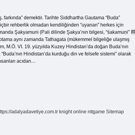
, farkında” demektir. Tarihte Siddhartha Gautama “Buda”
bir rehberlik olmadan kendiliğinden “uyanan” herkes için
amanda Şakyamuni (Pali dilinde Şakya’nın bilgesi, “śakamuṇi” 
 Gotama aynı zamanda Tathagata (mükemmel bilgeliğe ulaşmış
dizm, M.Ö. VI. 19. yüzyılda Kuzey Hindistan’da doğan Buda’nın
a “Buda’nın Hindistan’da kurduğu din ve felsefe sistemi” olarak
insanları acıdan…
ttps://adalyadavetiye.com.tr
knight online
nttgame
Sitemap