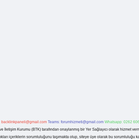
:
backlinkpaneli@gmail.com
Teams:
forumhizmeti@gmail.com
Whatsapp: 0262 606
ve İletişim Kurumu (BTK) tarafından onaylanmış bir Yer Sağlayıcı olarak hizmet verm
rı içeriklerin sorumluluğunu taşımakta olup, siteye üye olarak bu sorumluluğu kabul