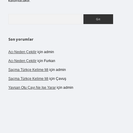
kaldırılacaktır.
Arama
Son yorumlar
Acı Neden Çekilir
için
admin
Acı Neden Çekilir
için
Furkan
Saçma Türkçe Kelime Mi
için
admin
Saçma Türkçe Kelime Mi
için
Çavuş
Yavşan Otu Çayı Ne Işe Yarar
için
admin
/betexper.live/