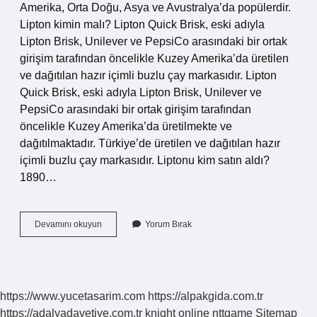
Amerika, Orta Doğu, Asya ve Avustralya’da popülerdir.
Lipton kimin malı? Lipton Quick Brisk, eski adıyla
Lipton Brisk, Unilever ve PepsiCo arasındaki bir ortak
girişim tarafından öncelikle Kuzey Amerika’da üretilen
ve dağıtılan hazır içimli buzlu çay markasıdır. Lipton
Quick Brisk, eski adıyla Lipton Brisk, Unilever ve
PepsiCo arasındaki bir ortak girişim tarafından
öncelikle Kuzey Amerika’da üretilmekte ve
dağıtılmaktadır. Türkiye’de üretilen ve dağıtılan hazır
içimli buzlu çay markasıdır. Liptonu kim satın aldı?
1890…
Lipton
Devamını okuyun
Yorum Bırak
Içecek
Hangi
Ülkenin
Malı
https://www.yucetasarim.com
https://alpakgida.com.tr
https://adalyadavetiye.com.tr
knight online
nttgame
Sitemap