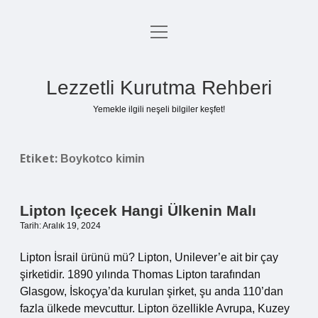
menüyü
Anasayfa
aç
Gizlilik Politikası
Lezzetli Kurutma Rehberi
Yasal Uyarı
Yemekle ilgili neşeli bilgiler keşfet!
Hakkımızda
Etiket:
Boykotco kimin
Lipton Içecek Hangi Ülkenin Malı
Tarih: Aralık 19, 2024
Lipton İsrail ürünü mü? Lipton, Unilever’e ait bir çay
şirketidir. 1890 yılında Thomas Lipton tarafından
Glasgow, İskoçya’da kurulan şirket, şu anda 110’dan
fazla ülkede mevcuttur. Lipton özellikle Avrupa, Kuzey