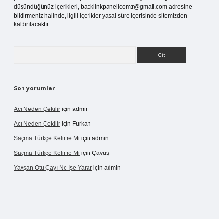
düşündüğünüz içerikleri,
backlinkpanelicomtr@gmail.com
adresine
bildirmeniz halinde, ilgili içerikler yasal süre içerisinde sitemizden
kaldırılacaktır.
Arama
Son yorumlar
Acı Neden Çekilir
için
admin
Acı Neden Çekilir
için
Furkan
Saçma Türkçe Kelime Mi
için
admin
Saçma Türkçe Kelime Mi
için
Çavuş
Yavşan Otu Çayı Ne Işe Yarar
için
admin