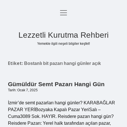
menüyü
Anasayfa
aç
Gizlilik Politikası
Lezzetli Kurutma Rehberi
Yasal Uyarı
Yemekle ilgili neşeli bilgiler keşfet!
Hakkımızda
Etiket:
Bostanlı bit pazarı hangi günler açık
Gümüldür Semt Pazarı Hangi Gün
Tarih: Ocak 7, 2025
İzmir’de semt pazarları hangi günler? KARABAĞLAR
PAZAR YERİBozyaka Kapalı Pazar YeriSalı –
Cuma3089 Sok. HAYIR. Reisdere pazarı hangi gün?
Reisdere Pazarı: Yerel halk tarafından açılan pazar,