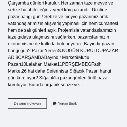
Çarşamba günleri kurulur. Her zaman taze meyve ve
sebze bulabileceğiniz yerel köy pazarıdır. Dikilide
pazar hangi gün? Sebze ve meyve pazarımız artık
vatandaşlarımızın alışveriş yapması için hem cumartesi
hem de salı günleri açık. Projemizle vatandaşlarımızın
taze gıdaya ulaşmasını sağlarken, pazarcılarımızın
ekonomisine de katkıda bulunuyoruz. Bayındır pazarı
hangi gün? Pazar YerleriS.NOGÜN KURULDUPAZAR
ADI8ÇARŞAMBABayındır Market9Mutlu
Pazarı10Lalahan Market11PERŞEMBEGFatih
Market26 hat daha Seferihisar Sığacık Pazarı hangi
gün kuruluyor? Sığacık’ta pazar günleri ünlü pazar
kuruluyor. Burada organik sebze ve…
Gümüldür
Devamını okuyun
Yorum Bırak
Semt
Pazarı
Hangi
Gün