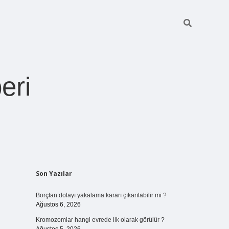
eri
Sidebar
Son Yazılar
https://betexper.live
Borçtan dolayı yakalama kararı çıkarılabilir mi ?
Ağustos 6, 2026
Kromozomlar hangi evrede ilk olarak görülür ?