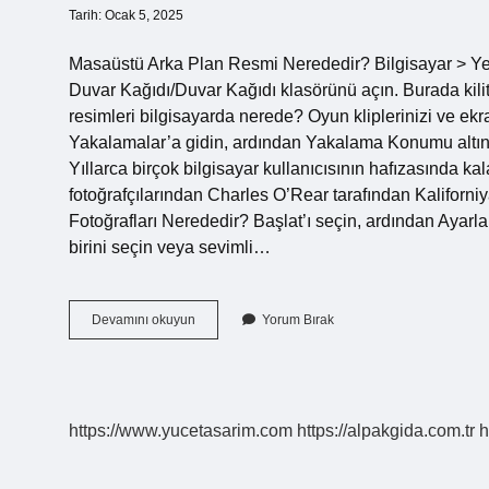
Tarih: Ocak 5, 2025
Masaüstü Arka Plan Resmi Nerededir? Bilgisayar > Ye
Duvar Kağıdı/Duvar Kağıdı klasörünü açın. Burada kilit
resimleri bilgisayarda nerede? Oyun kliplerinizi ve ekr
Yakalamalar’a gidin, ardından Yakalama Konumu altın
Yıllarca birçok bilgisayar kullanıcısının hafızasında ka
fotoğrafçılarından Charles O’Rear tarafından Kaliforn
Fotoğrafları Nerededir? Başlat’ı seçin, ardından Ayarla
birini seçin veya sevimli…
Masaüstü
Devamını okuyun
Yorum Bırak
Arka
Plan
Resimleri
Nerede
https://www.yucetasarim.com
https://alpakgida.com.tr
h