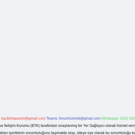
:
backlinkpaneli@gmail.com
Teams:
forumhizmeti@gmail.com
Whatsapp: 0262 606
ve İletişim Kurumu (BTK) tarafından onaylanmış bir Yer Sağlayıcı olarak hizmet verm
rı içeriklerin sorumluluğunu taşımakta olup, siteye üye olarak bu sorumluluğu kabul