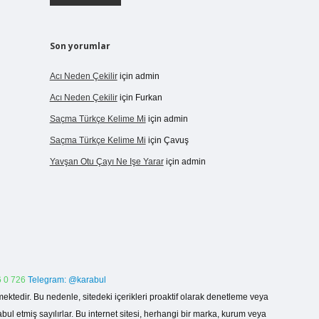
Son yorumlar
Acı Neden Çekilir
için
admin
Acı Neden Çekilir
için
Furkan
Saçma Türkçe Kelime Mi
için
admin
Saçma Türkçe Kelime Mi
için
Çavuş
Yavşan Otu Çayı Ne Işe Yarar
için
admin
 0 726
Telegram: @karabul
ektedir. Bu nedenle, sitedeki içerikleri proaktif olarak denetleme veya
 etmiş sayılırlar. Bu internet sitesi, herhangi bir marka, kurum veya