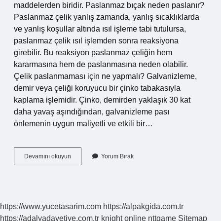
maddelerden biridir. Paslanmaz bıçak neden paslanır?
Paslanmaz çelik yanlış zamanda, yanlış sıcaklıklarda
ve yanlış koşullar altında ısıl işleme tabi tutulursa,
paslanmaz çelik ısıl işlemden sonra reaksiyona
girebilir. Bu reaksiyon paslanmaz çeliğin hem
kararmasına hem de paslanmasına neden olabilir.
Çelik paslanmaması için ne yapmalı? Galvanizleme,
demir veya çeliği koruyucu bir çinko tabakasıyla
kaplama işlemidir. Çinko, demirden yaklaşık 30 kat
daha yavaş aşındığından, galvanizleme pası
önlemenin uygun maliyetli ve etkili bir…
El
Devamını okuyun
Yorum Bırak
Yapımı
Bıçak
Neden
Paslanır
https://www.yucetasarim.com
https://alpakgida.com.tr
https://adalyadavetiye.com.tr
knight online
nttgame
Sitemap