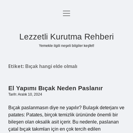
menüyü
Anasayfa
aç
Gizlilik Politikası
Lezzetli Kurutma Rehberi
Yasal Uyarı
Yemekle ilgili neşeli bilgiler keşfet!
Hakkımızda
Etiket:
Bıçak hangi elde olmalı
El Yapımı Bıçak Neden Paslanır
Tarih: Aralık 10, 2024
Bıçak paslanmasın diye ne yapılır? Bulaşık deterjanı ve
patates: Patates, birçok temizlik ürününde önemli bir
bileşen olan oksalik asit içerir. Bu nedenle, paslanan
çatal bıçak takımları için en çok tercih edilen