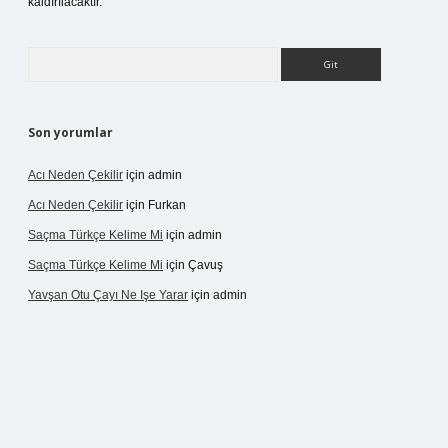
kaldırılacaktır.
Arama
Son yorumlar
Acı Neden Çekilir
için
admin
Acı Neden Çekilir
için
Furkan
Saçma Türkçe Kelime Mi
için
admin
Saçma Türkçe Kelime Mi
için
Çavuş
Yavşan Otu Çayı Ne Işe Yarar
için
admin
/