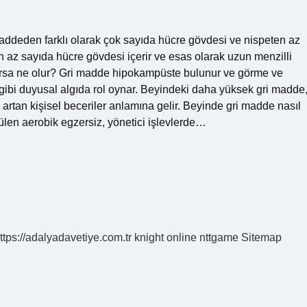
addeden farklı olarak çok sayıda hücre gövdesi ve nispeten az
 az sayıda hücre gövdesi içerir ve esas olarak uzun menzilli
tarsa ne olur? Gri madde hipokampüste bulunur ve görme ve
l gibi duyusal algıda rol oynar. Beyindeki daha yüksek gri madde
artan kişisel beceriler anlamına gelir. Beyinde gri madde nasıl
rülen aerobik egzersiz, yönetici işlevlerde…
ttps://adalyadavetiye.com.tr
knight online
nttgame
Sitemap