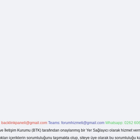
:
backlinkpaneli@gmail.com
Teams:
forumhizmeti@gmail.com
Whatsapp: 0262 606
ve İletişim Kurumu (BTK) tarafından onaylanmış bir Yer Sağlayıcı olarak hizmet verm
rı içeriklerin sorumluluğunu taşımakta olup, siteye üye olarak bu sorumluluğu kabul