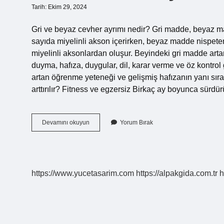
Tarih: Ekim 29, 2024
Gri ve beyaz cevher ayrımı nedir? Gri madde, beyaz m
sayıda miyelinli akson içerirken, beyaz madde nispeten
miyelinli aksonlardan oluşur. Beyindeki gri madde ar
duyma, hafıza, duygular, dil, karar verme ve öz kontro
artan öğrenme yeteneği ve gelişmiş hafızanın yanı sıra 
arttırılır? Fitness ve egzersiz Birkaç ay boyunca sürdü
Gri
Devamını okuyun
Yorum Bırak
Ak
Madde
Ayrımı
Nedir
https://www.yucetasarim.com
https://alpakgida.com.tr
h