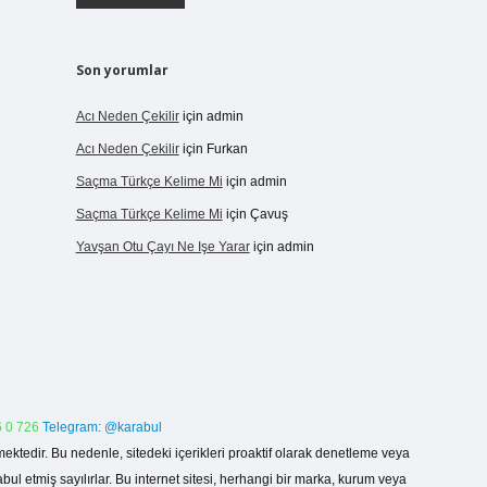
Son yorumlar
Acı Neden Çekilir
için
admin
Acı Neden Çekilir
için
Furkan
Saçma Türkçe Kelime Mi
için
admin
Saçma Türkçe Kelime Mi
için
Çavuş
Yavşan Otu Çayı Ne Işe Yarar
için
admin
 0 726
Telegram: @karabul
ektedir. Bu nedenle, sitedeki içerikleri proaktif olarak denetleme veya
 etmiş sayılırlar. Bu internet sitesi, herhangi bir marka, kurum veya