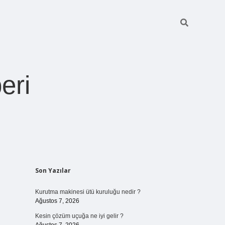
eri
Sidebar
Son Yazılar
https://betexper.liv
Kurutma makinesi ütü kuruluğu nedir ?
Ağustos 7, 2026
Kesin çözüm uçuğa ne iyi gelir ?