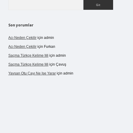
Arama
Son yorumlar
Acı Neden Çekilir
için
admin
Acı Neden Çekilir
için
Furkan
Saçma Türkçe Kelime Mi
için
admin
Saçma Türkçe Kelime Mi
için
Çavuş
Yavşan Otu Çayı Ne Işe Yarar
için
admin
.live/