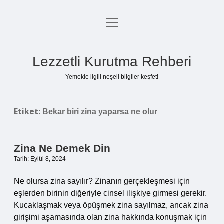
menüyü
Anasayfa
aç
Gizlilik Politikası
Lezzetli Kurutma Rehberi
Yasal Uyarı
Yemekle ilgili neşeli bilgiler keşfet!
Hakkımızda
Etiket:
Bekar biri zina yaparsa ne olur
Zina Ne Demek Din
Tarih: Eylül 8, 2024
Ne olursa zina sayılır? Zinanın gerçekleşmesi için
eşlerden birinin diğeriyle cinsel ilişkiye girmesi gerekir.
Kucaklaşmak veya öpüşmek zina sayılmaz, ancak zina
girişimi aşamasında olan zina hakkında konuşmak için