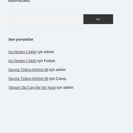
kaldırılacaktır.
Arama
Son yorumlar
Acı Neden Çekilir
için
admin
Acı Neden Çekilir
için
Furkan
Saçma Türkçe Kelime Mi
için
admin
Saçma Türkçe Kelime Mi
için
Çavuş
Yavşan Otu Çayı Ne Işe Yarar
için
admin
/betexper.live/