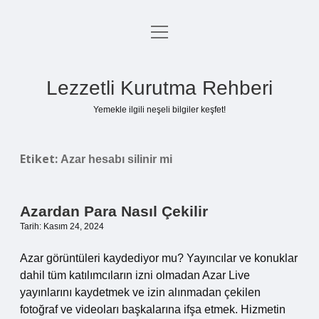
menüyü
Anasayfa
aç
Gizlilik Politikası
Lezzetli Kurutma Rehberi
Yasal Uyarı
Yemekle ilgili neşeli bilgiler keşfet!
Hakkımızda
Etiket:
Azar hesabı silinir mi
Azardan Para Nasıl Çekilir
Tarih: Kasım 24, 2024
Azar görüntüleri kaydediyor mu? Yayıncılar ve konuklar
dahil tüm katılımcıların izni olmadan Azar Live
yayınlarını kaydetmek ve izin alınmadan çekilen
fotoğraf ve videoları başkalarına ifşa etmek. Hizmetin