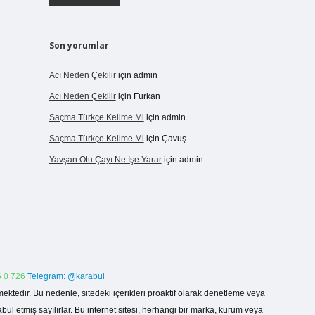
Son yorumlar
Acı Neden Çekilir
için
admin
Acı Neden Çekilir
için
Furkan
Saçma Türkçe Kelime Mi
için
admin
Saçma Türkçe Kelime Mi
için
Çavuş
Yavşan Otu Çayı Ne Işe Yarar
için
admin
 0 726
Telegram: @karabul
ektedir. Bu nedenle, sitedeki içerikleri proaktif olarak denetleme veya
 etmiş sayılırlar. Bu internet sitesi, herhangi bir marka, kurum veya