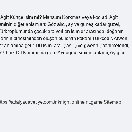
. Agit Kürtçe isim mi? Mahsum Korkmaz veya kod adı Agît
sminin diğer anlamları: Göz alıcı, ay ve güneş kadar güzel,
Türk toplumunda çocuklara verilen isimler arasında, doğanın
elerinin birleşiminden oluşan bu ismin kökeni Türkçedir. Arwen
” anlamına gelir. Bu isim, ara- (“asil”) ve gwenn (“hanımefendi,
mek? Türk Dil Kurumu’na göre Aydoğdu isminin anlamı; Ay gibi…
ttps://adalyadavetiye.com.tr
knight online
nttgame
Sitemap