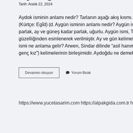
Tarih: Aralık 22, 2024
Aydok isminin anlamı nedir? Tarlanın aşağı akış kısmı
(Kürtçe: Egîd) (d. Aygün isminin anlamı nedir? Aygün i
parlak, ay ve güneş kadar parlak, uğurlu. Aygün ismi, 
güzelliğinden esinlenerek verilmiştir. Ay ve gün kelim
ismi ne anlama gelir? Arwen, Sindar dilinde “asil hanım
genç kız”) kelimelerinin birleşimidir. Aydoğdu ne de
Aydoğdu
Devamını okuyun
Yorum Bırak
Isminin
Anlamı
Nedir
https://www.yucetasarim.com
https://alpakgida.com.tr
h