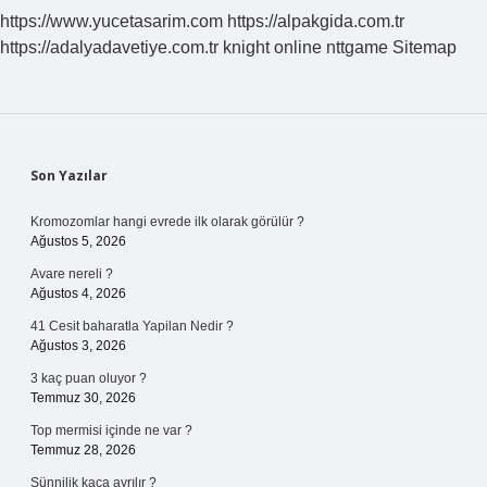
Mi
https://www.yucetasarim.com
https://alpakgida.com.tr
https://adalyadavetiye.com.tr
knight online
nttgame
Sitemap
Sidebar
Son Yazılar
Kromozomlar hangi evrede ilk olarak görülür ?
Ağustos 5, 2026
Avare nereli ?
Ağustos 4, 2026
41 Cesit baharatla Yapilan Nedir ?
Ağustos 3, 2026
3 kaç puan oluyor ?
Temmuz 30, 2026
Top mermisi içinde ne var ?
Temmuz 28, 2026
Sünnilik kaça ayrılır ?