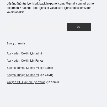
düşündüğünüz içerikleri,
backlinkpanelicomtr@gmail.com
adresine
bildirmeniz halinde, ilgili içerikler yasal süre içerisinde sitemizden
kaldırılacaktır.
Arama
Son yorumlar
Acı Neden Çekilir
için
admin
Acı Neden Çekilir
için
Furkan
Saçma Türkçe Kelime Mi
için
admin
Saçma Türkçe Kelime Mi
için
Çavuş
Yavşan Otu Çayı Ne Işe Yarar
için
admin