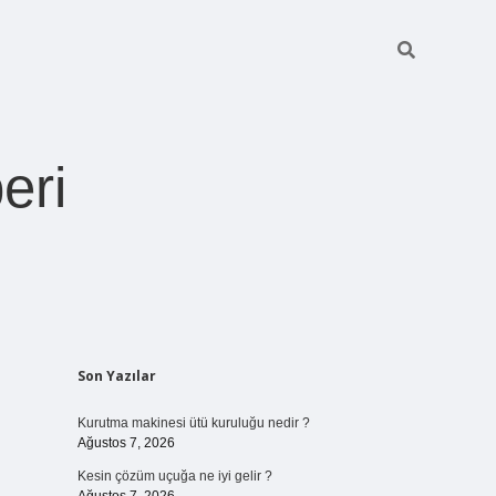
eri
Sidebar
Son Yazılar
https://betexper.live/
Kurutma makinesi ütü kuruluğu nedir ?
Ağustos 7, 2026
Kesin çözüm uçuğa ne iyi gelir ?