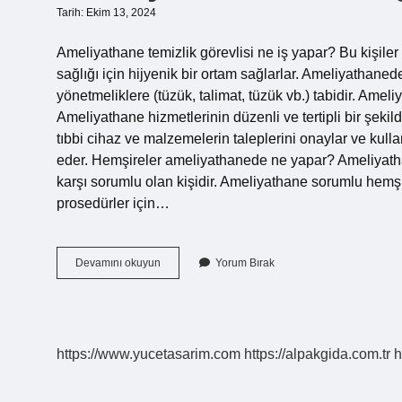
Tarih: Ekim 13, 2024
Ameliyathane temizlik görevlisi ne iş yapar? Bu kişile
sağlığı için hijyenik bir ortam sağlarlar. Ameliyathane
yönetmeliklere (tüzük, talimat, tüzük vb.) tabidir. Amel
Ameliyathane hizmetlerinin düzenli ve tertipli bir şek
tıbbi cihaz ve malzemelerin taleplerini onaylar ve kulla
eder. Hemşireler ameliyathanede ne yapar? Ameliyat
karşı sorumlu olan kişidir. Ameliyathane sorumlu hemş
prosedürler için…
Ameliyathane
Devamını okuyun
Yorum Bırak
Temizliğini
Kim
Yapar
https://www.yucetasarim.com
https://alpakgida.com.tr
h