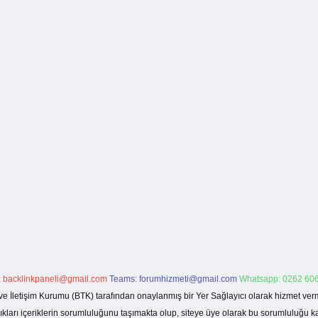
:
backlinkpaneli@gmail.com
Teams:
forumhizmeti@gmail.com
Whatsapp: 0262 606
ve İletişim Kurumu (BTK) tarafından onaylanmış bir Yer Sağlayıcı olarak hizmet verm
rı içeriklerin sorumluluğunu taşımakta olup, siteye üye olarak bu sorumluluğu kabul