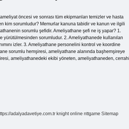
r ameliyat öncesi ve sonrası tüm ekipmanları temizler ve hasta
den kim sorumludur? Memurlar kanuna tabidir ve kanun ve ilgili
iyathanenin sorumlu şefidir. Ameliyathane şefi ne iş yapar? 1.
ilde yürütülmesinden sorumludur. 2. Ameliyathanede kullanılan
nımını izler. 3. Ameliyathane personelini kontrol ve koordine
hane sorumlu hemşiresi, ameliyathane alanında başhemşireye
iresi, ameliyathanedeki ekibi yöneten, ameliyathaneden, cerrah
ttps://adalyadavetiye.com.tr
knight online
nttgame
Sitemap