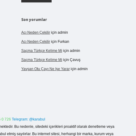
Son yorumlar
Acı Neden Çekilir
için
admin
Acı Neden Çekilir
için
Furkan
Saçma Türkçe Kelime Mi
için
admin
Saçma Türkçe Kelime Mi
için
Çavuş
Yavşan Otu Çayı Ne Işe Yarar
için
admin
 0 726
Telegram: @karabul
ektedir. Bu nedenle, sitedeki içerikleri proaktif olarak denetleme veya
 etmiş sayılırlar. Bu internet sitesi, herhangi bir marka, kurum veya